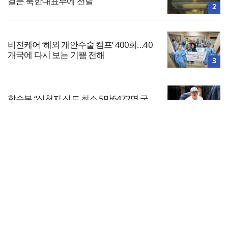
결문 북한대표부에 전달
2
비전케어 ‘해외 개안수술 캠프’ 400회…40
개국에 다시 보는 기쁨 전해
3
합수본 “신천지 신도 최소 5만6472명 국
민의힘 가입”…이만희 등 기소
4
전체보기
서울 부동산 토론회서 세제 개편 우려…“전
월세 매물 줄고 주거 불안 커져”
교회일반
5
교회
교회언론
회사소개
개인정보처리방침
PC버전
COPYRIGHT © 기독일보 ALL RIGHT RESERVED
인터뷰