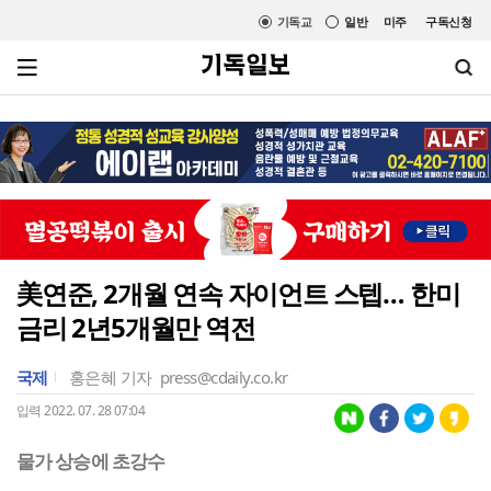
기독교
일반
미주
구독신청
美연준, 2개월 연속 자이언트 스텝… 한미
금리 2년5개월만 역전
국제
홍은혜 기자
press@cdaily.co.kr
입력 2022. 07. 28 07:04
물가 상승에 초강수