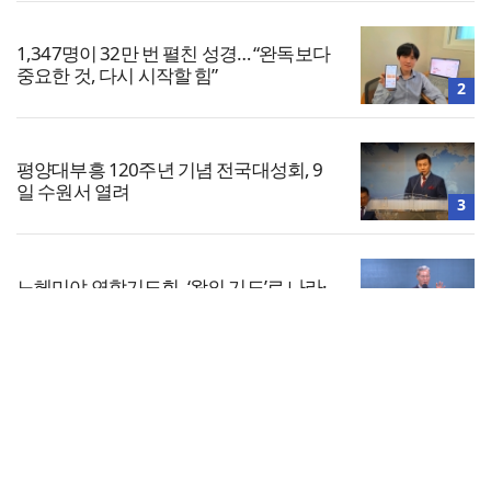
1,347명이 32만 번 펼친 성경… “완독보다
중요한 것, 다시 시작할 힘”
2
평양대부흥 120주년 기념 전국대성회, 9
일 수원서 열려
3
느헤미야 연합기도회, ‘왕의 기도’로 나라·
한국교회·다음세대 위해 합심
4
전체보기
중동 레반트 5개국 한인 리더들, ‘상시 협
력·비상 대응망’ 출범
교회일반
5
교회