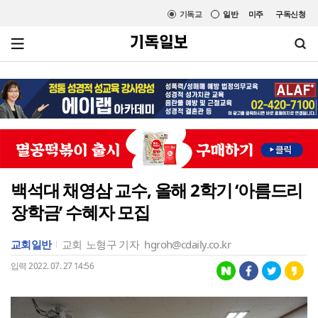
기독교
일반
미주
구독신청
백석대 채영삼 교수, 올해 2학기 ‘아름드리
장학금’ 수혜자 모집
교회일반
교회
노형구 기자
hgroh@cdaily.co.kr
입력 2022. 07. 27 14:56