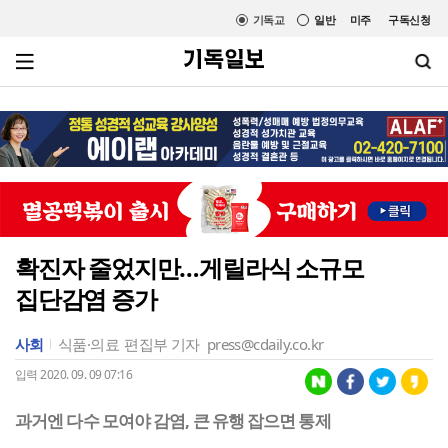
기독교
일반
미주
구독신청
확진자 줄었지만…게릴라식 소규모
집단감염 증가
사회
식품·의료
편집부 기자
press@cdaily.co.kr
입력 2020. 09. 09 07:16
과거엔 다수 모여야 감염, 큰 유행 잡으면 통제