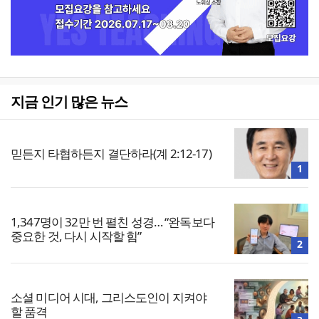
지금 인기 많은 뉴스
믿든지 타협하든지 결단하라(계 2:12-17)
1
1,347명이 32만 번 펼친 성경… “완독보다
중요한 것, 다시 시작할 힘”
2
소셜 미디어 시대, 그리스도인이 지켜야
할 품격