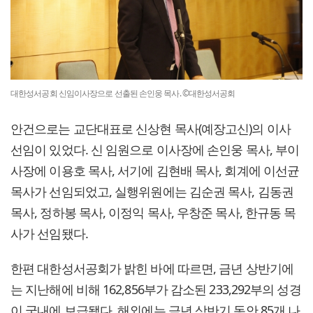
대한성서공회 신임이사장으로 선출된 손인웅 목사. ©대한성서공회
안건으로는 교단대표로 신상현 목사(예장고신)의 이사
선임이 있었다. 신 임원으로 이사장에 손인웅 목사, 부이
사장에 이용호 목사, 서기에 김현배 목사, 회계에 이선균
목사가 선임되었고, 실행위원에는 김순권 목사, 김동권
목사, 정하봉 목사, 이정익 목사, 우창준 목사, 한규동 목
사가 선임됐다.
한편 대한성서공회가 밝힌 바에 따르면, 금년 상반기에
는 지난해에 비해 162,856부가 감소된 233,292부의 성경
이 국내에 보급됐다. 해외에는 금년 상반기 동안 85개 나