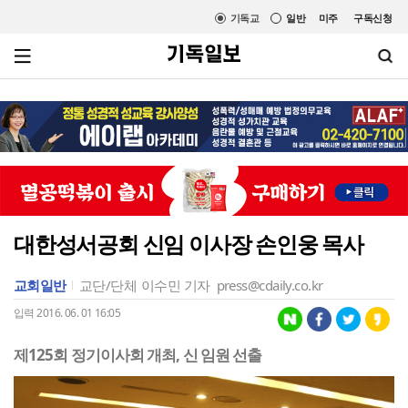
기독교
일반
미주
구독신청
대한성서공회 신임 이사장 손인웅 목사
교회일반
교단/단체
이수민 기자
press@cdaily.co.kr
입력 2016. 06. 01 16:05
제125회 정기이사회 개최, 신 임원 선출