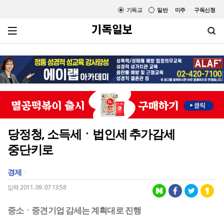
기독교
일반
미주
구독신청
당정청, 소득세ㆍ법인세 추가감세
중단키로
경제
입력 2011. 09. 07 13:58
중소ㆍ중견기업 감세는 계획대로 진행