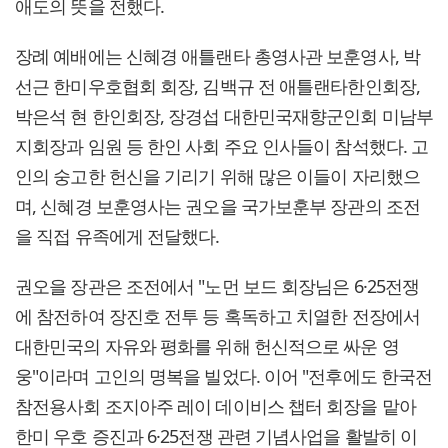
애도의 뜻을 전했다.
장례 예배에는 신혜경 애틀랜타 총영사관 보훈영사, 박
선근 한미우호협회 회장, 김백규 전 애틀랜타한인회장,
박은석 현 한인회장, 장경섭 대한민국재향군인회 미남부
지회장과 임원 등 한인 사회 주요 인사들이 참석했다. 고
인의 숭고한 헌신을 기리기 위해 많은 이들이 자리했으
며, 신혜경 보훈영사는 권오을 국가보훈부 장관의 조전
을 직접 유족에게 전달했다.
권오을 장관은 조전에서 "노먼 보드 회장님은 6·25전쟁
에 참전하여 장진호 전투 등 혹독하고 치열한 전장에서
대한민국의 자유와 평화를 위해 헌신적으로 싸운 영
웅"이라며 고인의 명복을 빌었다. 이어 "전후에도 한국전
참전용사회 조지아주 레이 데이비스 챕터 회장을 맡아
한미 우호 증진과 6·25전쟁 관련 기념사업을 활발히 이