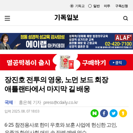
기독교
일반
미주
구독신청
장진호 전투의 영웅, 노먼 보드 회장
애틀랜타에서 마지막 길 배웅
국제
홍은혜 기자
press@cdaily.co.kr
입력 2025. 08. 07 18:03
6·25 참전용사로 한미 우호와 보훈 사업에 헌신한 고인,
유족과 한인사회 애도 속 장례 예배 엄수