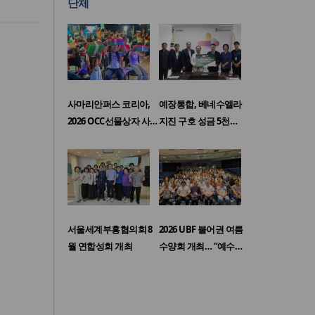
단체
사마리안퍼스 코리아,
예장통합, 베네수엘라
2026 OCC선물상자 사…
지진 구호 성금 5천…
서울세계부흥협의회 8
2026 UBF 불어권 여름
월 연합성회 개최
수양회 개최… “예수…