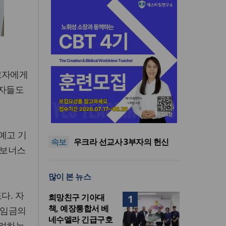
로자에게
급자들도
인도 마하라슈트라주 개종 금
지법 시행… 기독교계 강력 반
올리벳대학교, 120만 평 리버사
발
이드 대학 캠퍼스 영구 사용 승
美 이민구금센터에 억류됐던
예고 기
속보
인… 장기 개발 기반 확보
한인 목회자 석방돼
우크라 선교사 3부자의 헌신
 보너스
“미사일 속에서도 복음은 전해
“미래 선교, 분쟁·빈곤 지역 출
진다”
신이 주도”
인도 마하라슈트라주 개종 금
많이 본 뉴스
지법 시행… 기독교계 강력 반
올리벳대학교, 120만 평 리버사
발
이드 대학 캠퍼스 영구 사용 승
다. 자
희망친구 기아대
1
인… 장기 개발 기반 확보
책, 예장통합서 베
상임금의
네수엘라 긴급구호
독려하는