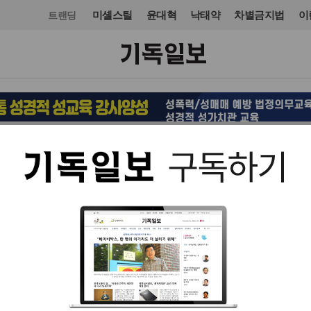
미셸스틸
윤대혁
낙태약
차별금지법
이
트랜딩
경제
입력 2025. 05. 27 13:26