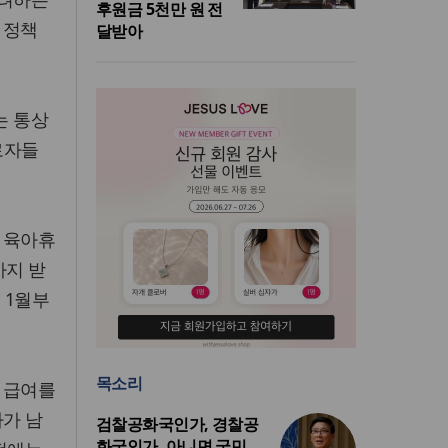
후원금 5천만 원 전
 정책
달받아
는 통상
로자들
 육아휴
까지 받
 1월부
목소리
 급여를
자가 남
검찰공화국인가, 경찰공
화국인가, 아니면 국민