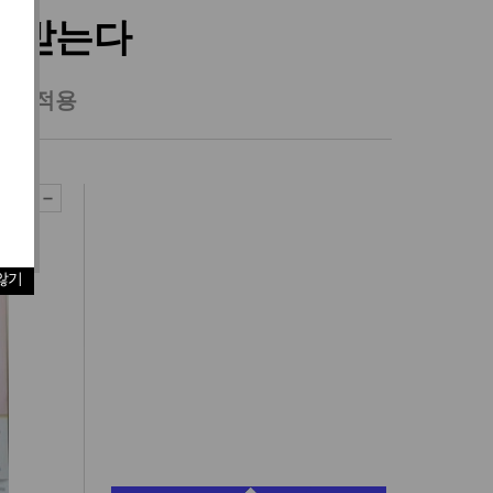
여 받는다
0% 적용
않기