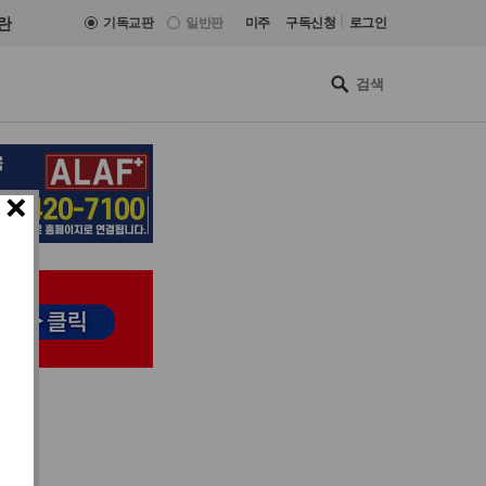
|
란
기독교판
일반판
미주
구독신청
로그인
×