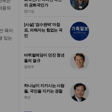
 전에는
의 공화국인가
 적용되
양기성
[사설] ‘검수완박’ 마침
반 육아
표, 피해자는 힘없는 국
민
형 있는
바퀴벌레당이 던진 청년
들의 절규
정재우
하나님이 지키시는 사람
들, 국민을 지키는 경찰
최선