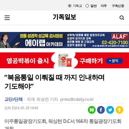
기독교
일반
미주
구독신청
“복음통일 이뤄질 때 까지 인내하며
기도해야”
교단/단체
국제
최승연 기자
press@cdaily.co.kr
입력 2024. 05. 29 14:46
미주통일광장기도회, 워싱턴 D.C서 166차 통일광장기도회
개최