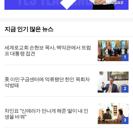
지금 인기 많은 뉴스
세계로교회 손현보 목사, 백악관에서 트럼
프 대통령 접견
1
美 이민구금센터에 억류됐던 한인 목회자
석방돼
2
차인표 “신애라가 만나게 해준 딸이 내 인
생을 바꿔”
3