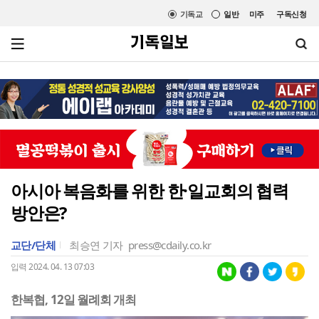
기독교
일반
미주
구독신청
아시아 복음화를 위한 한·일교회의 협력
방안은?
교단/단체
최승연 기자
press@cdaily.co.kr
입력 2024. 04. 13 07:03
한복협, 12일 월례회 개최