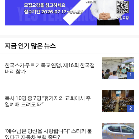
지금 인기 많은 뉴스
한국스카우트 기독교연맹, 제16회 한국잼
버리 참가
1
목사 10명 중 7명 “휴가지의 교회에서 주
일예배 드려도 돼”
2
“예수님은 당신을 사랑합니다” 스티커 붙
였다고 자동차 보험 중단?