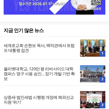
지금 인기 많은 뉴스
세계로교회 손현보 목사, 백악관에서 트럼
프 대통령 접견
1
올리벳대학교, 120만 평 리버사이드 대학
캠퍼스 영구 사용 승인… 장기 개발 기반 확
보
2
상증세·법인세법 시행령 개정에 해외선교
지원 ‘위기’
3