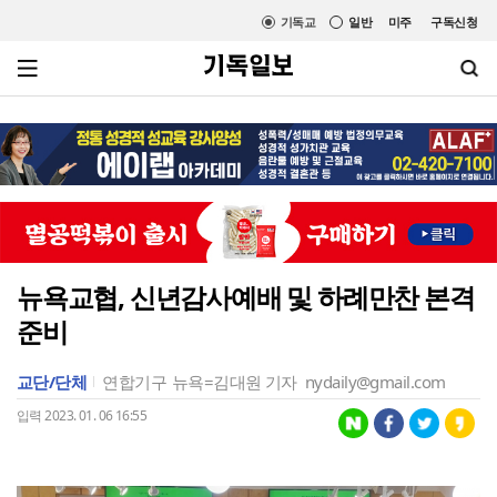
기독교
일반
미주
구독신청
뉴욕교협, 신년감사예배 및 하례만찬 본격
준비
교단/단체
연합기구
뉴욕=김대원 기자
nydaily@gmail.com
입력 2023. 01. 06 16:55