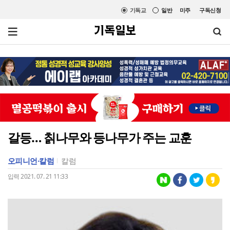
기독교
일반
미주
구독신청
갈등… 칡나무와 등나무가 주는 교훈
오피니언·칼럼
칼럼
입력 2021. 07. 21 11:33