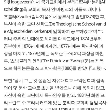
인(Hoogeveen)에서 국가교회에서 분리(1834)한 분리(Af
scheiding)측 교회의 목사 얀 바빙크의 아들로 태어나,
즈볼러(Zwolle) 김나지움에서 공부하고 졸업(1873)한 후,
부친이 속한 교단 신학교(De Theologische School van d
e Afgescheiden Kerken)에 입학하여 공부하였다”며 “그
러나 주위의 반대에도 레이든 대학교에서 1874년부터
공부하여 1876년에 예과과정, 1877년에는 학사학위 과
정을 마치고, 1879년에는 독토란두스(Drs.) 과정을 마친
후, ‘츠빙글리의 윤리’(“De Ethiek van Zwingli”)라는 제목
으로 학위논문을 쓰고 박사학위(1880)를 받았다”고 했다.
또한 “당시 그는 갓 설립된 자유대학교 구약신학과 셈족
언어 및 문학 교수로 초빙을 받았으나 이에 응하지 않고,
자신이 속한 교단에서 목사안수를 받고, 1881년 화란 프
리스란트 주 프라너커르에 있는 분리측 교회의 담임목사
로 1년여 섬겼으며, 이 시기에 1625년 레이든 대학교의