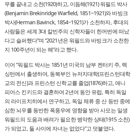
무를 끝내고 소천(1920)하고, 이듬해(1921) 워필드 박사
(Benjamin Brekinridge Warfield, 1851~1921)와 바빙크
박사(Herman Bavinck, 1854~1921)가 소천하자, 후대의
사람들은 세계 3대 칼빈주의 신학자들이 한꺼번에 떠났
다고 슬퍼했다”며 “2021년은 워필드와 바빙크가 소천한
지 100주년이 되는 해”라고 했다.
이어 “워필드 박사는 1851년 미국의 남부 켄터키 주, 렉
싱턴에서 출생하여, 동북부인 뉴저지대학(프린스턴대학
교의 전신)과 프린스턴 신학교를 졸업(1876)하고, 애니
피어스 킨키드와 결혼하여 2년여 동안 유럽, 특히 독일
의 라이프치히에서 연구하고, 독일 체류 중 산 등반 중에
심한 뇌우를 동반한 폭풍우에 영향을 받아 사모는 일생
워필드의 도움과 배려가 필요한 병약한 상태(1915 소천)
가 되었고, 둘 사이에 자녀는 없었다”고 덧붙였다.