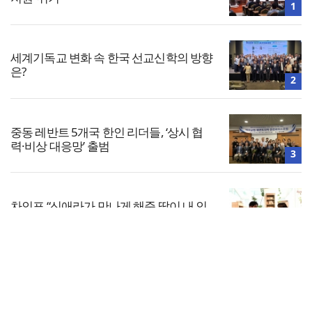
1
세계기독교 변화 속 한국 선교신학의 방향
은?
2
중동 레반트 5개국 한인 리더들, ‘상시 협
력·비상 대응망’ 출범
3
차인표 “신애라가 만나게 해준 딸이 내 인
생을 바꿔”
4
전체보기
세계로교회 손현보 목사, 백악관에서 트럼
프 대통령 접견
교회일반
5