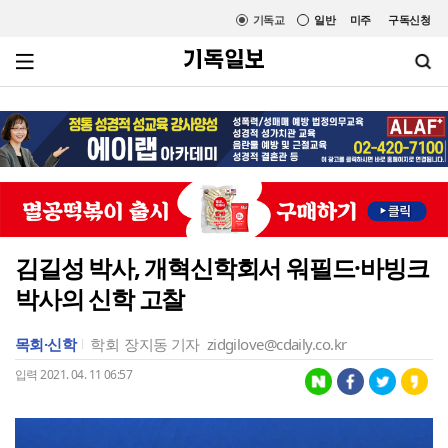
기독교
일반
미주
구독신청
김길성 박사, 개혁신학회서 워필드·바빙크
박사의 신학 고찰
목회·신학
학회
장지동 기자
zidgilove@cdaily.co.kr
입력 2021. 04. 11 06:57