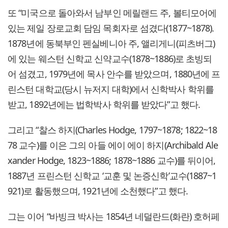
또 “미국으로 돌아와서 남부인 메릴랜드 주, 볼티모어에
있는 제일 장로교회 담임 목회자로 섬겼다(1877~1878).
1878년에 동북부인 펜실베니아 주, 앨리게니(피츠버그)
에 있는 웨스턴 신학교 신약교수(1878~1886)로 초빙되
어 섬겼고, 1979년에 목사 안수를 받았으며, 1880년에 프
린스턴 대학교(당시 뉴저지 대학)에서 신학박사 학위를
받고, 1892년에는 법학박사 학위를 받았다”고 했다.
그리고 “찰스 하지(Charles Hodge, 1797~1878; 1822~18
78 교수)를 이은 그의 아들 에이 에이 하지(Archibald Ale
xander Hodge, 1823~1886; 1878~1886 교수)를 뒤이어,
1887년 프린스턴 신학교 ‘교훈 및 논증신학’교수(1887~1
921)로 활동했으며, 1921년에 소천했다”고 했다.
그는 이어 “바빙크 박사는 1854년 네덜란드(화란) 호허페