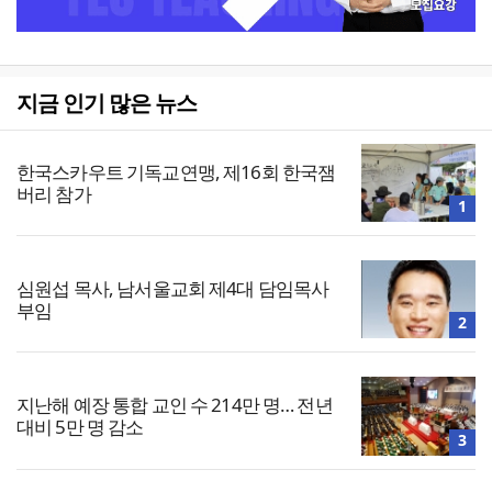
지금 인기 많은 뉴스
한국스카우트 기독교연맹, 제16회 한국잼
버리 참가
1
심원섭 목사, 남서울교회 제4대 담임목사
부임
2
지난해 예장 통합 교인 수 214만 명… 전년
대비 5만 명 감소
3