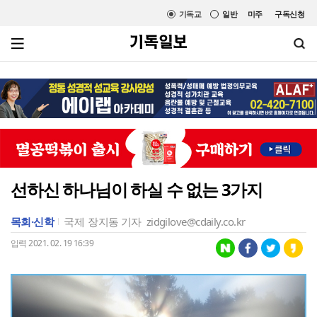
기독교
일반
미주
구독신청
선하신 하나님이 하실 수 없는 3가지
목회·신학
국제
장지동 기자
zidgilove@cdaily.co.kr
입력 2021. 02. 19 16:39