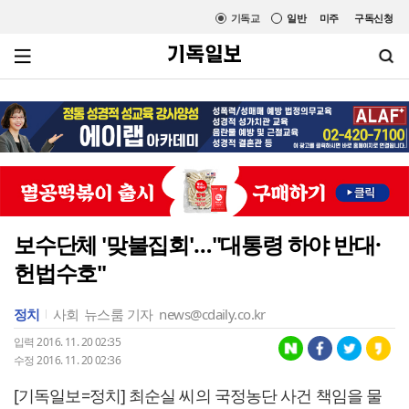
기독교
일반
미주
구독신청
보수단체 '맞불집회'…"대통령 하야 반대·
헌법수호"
정치
사회
뉴스룸 기자
news@cdaily.co.kr
입력 2016. 11. 20 02:35
수정 2016. 11. 20 02:36
[기독일보=정치] 최순실 씨의 국정농단 사건 책임을 물