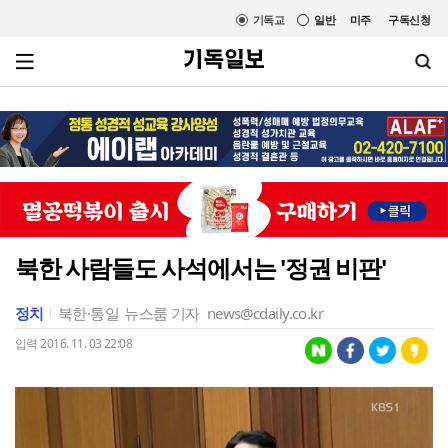
기독교
일반
미주
구독신청
북한 사람들도 사석에서는 '정권 비판'
정치
북한·통일
뉴스룸 기자
news@cdaily.co.kr
입력 2016. 11. 03 22:08