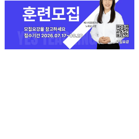
지금 인기 많은 뉴스
전체보기
[독자투고] 폭염 속 90세 노점 할머니 “나
중에 물건 사드릴게요”
교회일반
1
교회
교회언론
회사소개
개인정보처리방침
PC버전
COPYRIGHT © 기독일보 ALL RIGHT RESERVED
인터뷰