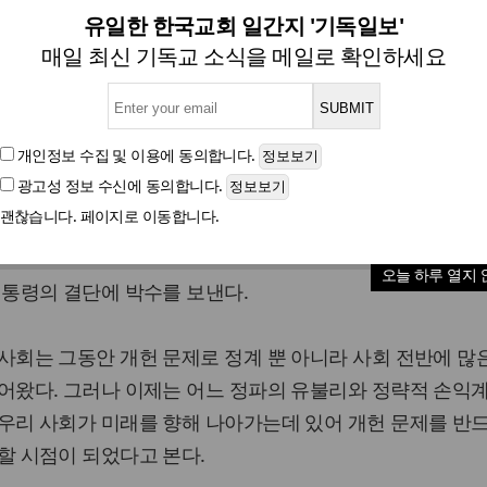
성명서] 박대통령의 개헌 결단
유일한 한국교회 일간지 '기독일보'
매일 최신 기독교 소식을 메일로 확인하세요
글자크기
개인정보 수집 및 이용
에 동의합니다.
광고성 정보 수신
에 동의합니다.
 대통령이 24일 국회 시정연설에서 "임기 내에 헌법 개정
괜찮습니다. 페이지로 이동합니다.
위해 정부 내에 헌법 개정을 위한 조직을 설치해 국민의 여
개헌안을 마련하도록 하겠다"고 개헌추진을 공식화한데 대해
오늘 하루 열지 
대통령의 결단에 박수를 보낸다.
사회는 그동안 개헌 문제로 정계 뿐 아니라 사회 전반에 많
빚어왔다. 그러나 이제는 어느 정파의 유불리와 정략적 손익
우리 사회가 미래를 향해 나아가는데 있어 개헌 문제를 반
할 시점이 되었다고 본다.