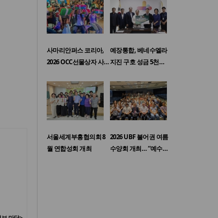
사마리안퍼스 코리아,
예장통합, 베네수엘라
2026 OCC선물상자 사…
지진 구호 성금 5천…
서울세계부흥협의회 8
2026 UBF 불어권 여름
월 연합성회 개최
수양회 개최… “예수…
보 마당>