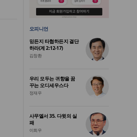
오피니언
믿든지 타협하든지 결단
하라(계 2:12-17)
김창환
우리 모두는 귀향을 꿈
꾸는 오디세우스다
정재우
사무엘서 35. 다윗의 실
패
이희우