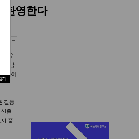
을 환영한다
을 완수
망을 담
 환영하
않기
은 갈등
계산을
드시 풀