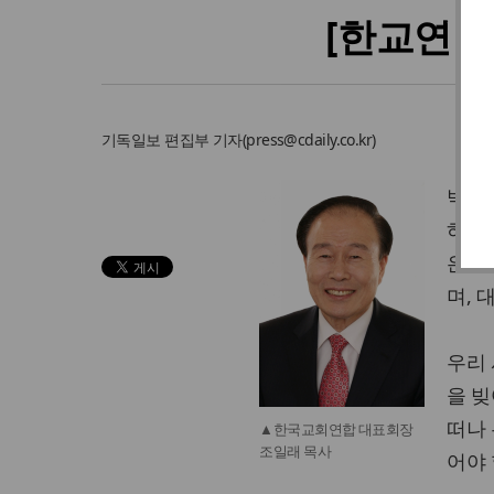
[한교연 
기독일보
편집부 기자
(
press@cdaily.co.kr
)
박근혜
하기 
은 
며, 
우리 
을 
떠나 
▲한국교회연합 대표회장
조일래 목사
어야 