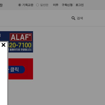
|
란
기독교판
일반판
미주
구독신청
로그인
×