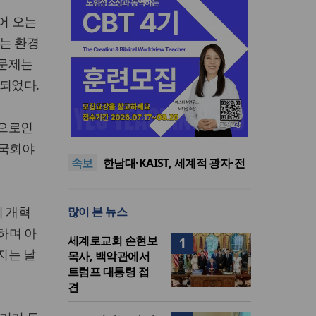
어 오는
는 환경
헌문제는
 되었다.
느헤미야 연합기도회, ‘왕의 기
국으로인
도’로 나라·한국교회·다음세대
세기총 “자유를 지키며 하나 된
위해 합심
희망의 미래를 향하여”
한동대 RISE사업단, 포항 죽도
 국회야
속보
시장 담은 로컬 매거진 ‘포항집’
한남대·KAIST, 세계적 광자·전
발간
자기학 국제학술대회 ‘PIERS’
세계기독교 변화 속 한국 선교
대전 유치
신학의 방향은?
느헤미야 연합기도회, ‘왕의 기
의 개혁
많이 본 뉴스
도’로 나라·한국교회·다음세대
세기총 “자유를 지키며 하나 된
위해 합심
희망의 미래를 향하여”
하며 아
세계로교회 손현보
1
지는 날
목사, 백악관에서
트럼프 대통령 접
견