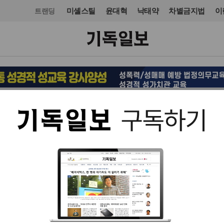
미셸스틸
윤대혁
낙태약
차별금지법
이
트랜딩
교회일반
칼럼
입력 2016. 10. 25 04:24