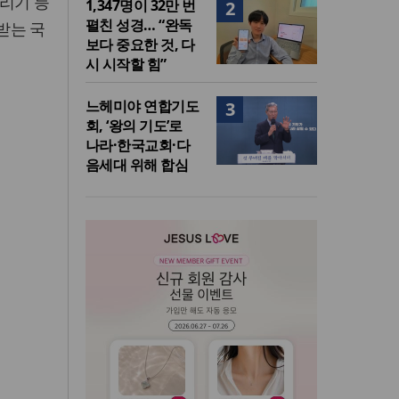
리기 등
1,347명이 32만 번
2
펼친 성경… “완독
받는 국
보다 중요한 것, 다
시 시작할 힘”
느헤미야 연합기도
3
회, ‘왕의 기도’로
나라·한국교회·다
음세대 위해 합심