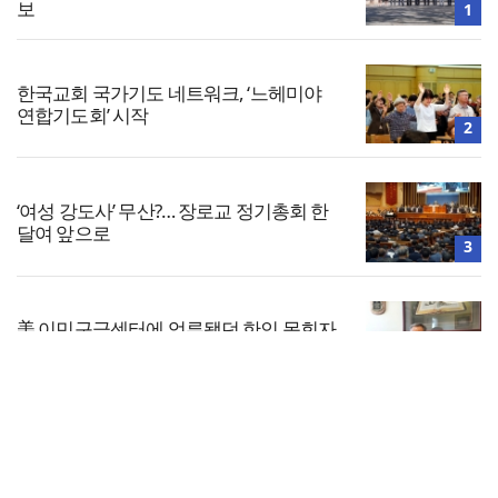
보
1
한국교회 국가기도 네트워크, ‘느헤미야
연합기도회’ 시작
2
‘여성 강도사’ 무산?… 장로교 정기총회 한
달여 앞으로
3
美 이민구금센터에 억류됐던 한인 목회자
석방돼
4
전체보기
우크라 선교사 3부자의 헌신 “미사일 속에
서도 복음은 전해진다”
교회일반
5