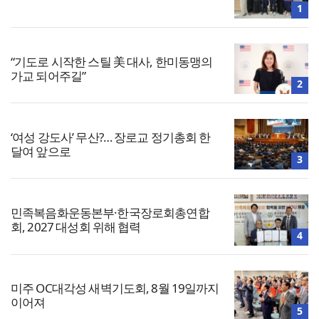
1
“기도로 시작한 스틸 美 대사, 한미동맹의
가교 되어주길”
2
‘여성 강도사’ 무산?… 장로교 정기총회 한
달여 앞으로
3
민족복음화운동본부·한국장로회총연합
회, 2027 대성회 위해 협력
4
미주 OC대각성 새벽기도회, 8월 19일까지
이어져
5