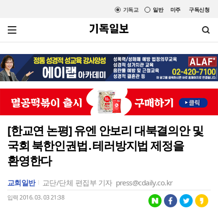
기독교
일반
미주
구독신청
[한교연 논평] 유엔 안보리 대북결의안 및
국회 북한인권법․테러방지법 제정을
환영한다
교회일반
교단/단체
편집부 기자
press@cdaily.co.kr
입력 2016. 03. 03 21:38