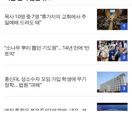
목사 10명 중 7명 “휴가지의 교회에서 주
일예배 드려도 돼”
1
“소나무 뿌리 뽑던 기도원”… 14년 만에 ‘반
토막’
2
총신대, 성소수자 모임 가입 학생에 무기
정학… 법원 “과해”
3
예장 통합은 복음주의? 에큐메니칼?… 부
총회장 후보들 견해는
4