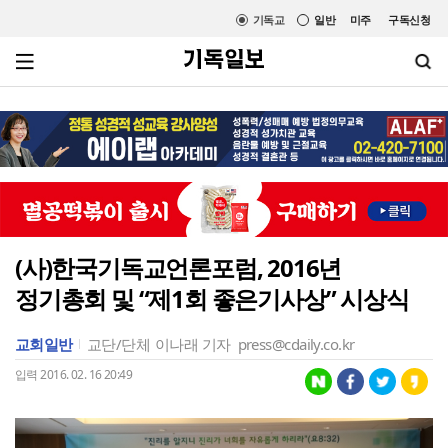
기독교
일반
미주
구독신청
(사)한국기독교언론포럼, 2016년
정기총회 및 “제1회 좋은기사상” 시상식
교회일반
교단/단체
이나래 기자
press@cdaily.co.kr
입력 2016. 02. 16 20:49