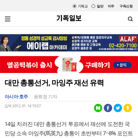
기독교
일반
미주
구독신청
대만 총통선거, 마잉주 재선 유력
아시아·호주
윤희정 기자
입력 2012. 01. 14 19:37
14일 치러진 대만 총통선거 투표에서 재선에 도전한 국
민당 소속 마잉주(馬英九) 총통이 초반부터 7~8% 포인트