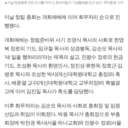
▲이날 창립총회 모든 순서를 마치고, 참석자들이 기념촬영을 갖고 있다. ©이동윤 기자
이날 창립 총회는 개회예배에 이어 회무처리 순으로 진
행됐다.
개회예배는 창립준비위 서기 조영식 목사의 사회로 한영
복 장로의 기도, 임규철 목사의 성경봉독, 김순모 목사의
'새 일을 행하리라'라는 제목의 설교, 진왕수 장로의 헌금
기도, 조성환 목사의 환영인사, 정진성·류현옥·장효근·김
병호 목사와 조성헌 박사(개신대학원대학교 총장)의 축
사, 배종열 교수(개신대학원대학교 교무처장)의 특별광
고에 이어 김진일 목사가 축도를 담당했다.
이후 회무처리는 김순모 목사의 사회로 총회장 및 임원
선임과 취임이 이뤄졌다. 박용 목사가 총회장으로 부총
회장에 박찬권 목사(서울 하나교회)와 진왕수 장로(서울