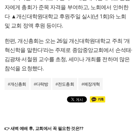
자에게 총회가 준목 자격을 부여하고, 노회에서 인허한
다 ▲개신대학원대학교 후원주일 실시(년 1회)와 노회
및 교회 정액 후원 등이다.
한편, 개신총회는 오는 26일 개신대학원대학교 주최 '개
혁신학을 말한다'라는 주제로 종암중앙교회에서 손석태·
김광채·서철원 교수를 초청, 세미나 개최를 전하며 많은
참석을 요청했다.
#
개신총회
#
다락방
#
전도총회
#
예장개혁
👉 새벽 예배 후, 교회에서 꼭 필요한 것은??