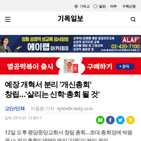
기독교
일반
미주
구독신청
예장 개혁서 분리 '개신총회'
창립…'살리는 신학·총회 될 것'
교단/단체
이동윤 기자
dylee@cdaily.co.kr
입력 2015. 01. 13 08:11
12일 오후 종암중앙교회서 창립 총회…초대 총회장에 박용
목사; 전도총회(다락방) 영입 '갈등'이 분리 원인