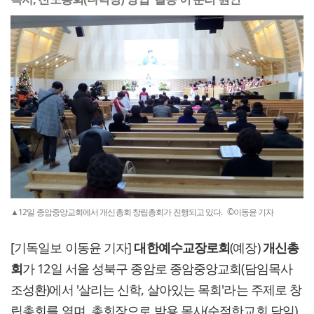
▲12일 종암중앙교회에서 개신총회 창립총회가 진행되고 있다. ©이동윤 기자
[기독일보 이동윤 기자]
대한예수교장로회
(예장)
개신총
회
가 12일 서울 성북구 종암로 종암중앙교회(담임목사
조성환)에서 '살리는 신학, 살아있는 목회'라는 주제로 창
립총회를 열며, 총회장으로 박용 목사(순적한교회 담임)