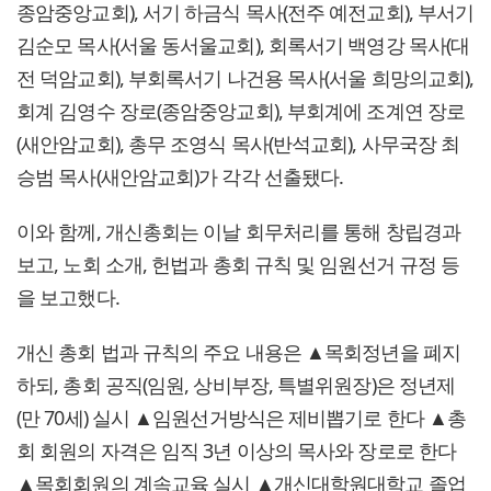
종암중앙교회), 서기 하금식 목사(전주 예전교회), 부서기
김순모 목사(서울 동서울교회), 회록서기 백영강 목사(대
전 덕암교회), 부회록서기 나건용 목사(서울 희망의교회),
회계 김영수 장로(종암중앙교회), 부회계에 조계연 장로
(새안암교회), 총무 조영식 목사(반석교회), 사무국장 최
승범 목사(새안암교회)가 각각 선출됐다.
이와 함께, 개신총회는 이날 회무처리를 통해 창립경과
보고, 노회 소개, 헌법과 총회 규칙 및 임원선거 규정 등
을 보고했다.
개신 총회 법과 규칙의 주요 내용은 ▲목회정년을 폐지
하되, 총회 공직(임원, 상비부장, 특별위원장)은 정년제
(만 70세) 실시 ▲임원선거방식은 제비뽑기로 한다 ▲총
회 회원의 자격은 임직 3년 이상의 목사와 장로로 한다
▲목회회원의 계속교육 실시 ▲개신대학원대학교 졸업