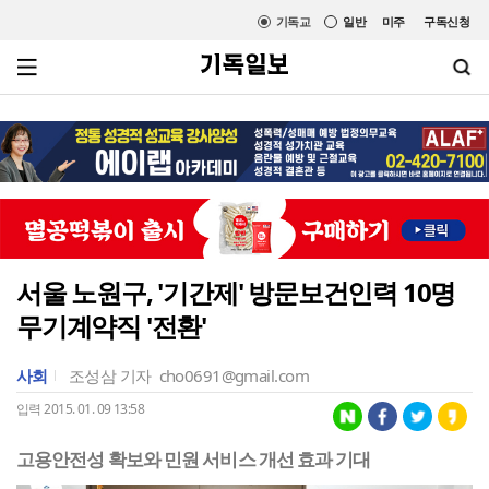
기독교
일반
미주
구독신청
서울 노원구, '기간제' 방문보건인력 10명
무기계약직 '전환'
사회
조성삼 기자
cho0691@gmail.com
입력 2015. 01. 09 13:58
고용안전성 확보와 민원 서비스 개선 효과 기대