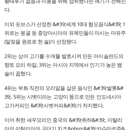
황태후가 젊음과 미용을 위해 섭취했다는 얘기가 전해진
다.
이외 포브스가 선정한 &#39;세계 10대 혐오음식&#39; 1
위로는 몽골 등 중앙아시아의 유목민들이 마시는 마유주
(말젖을 원료로 한 술)가 선정됐다.
2위는 상어 고기를 수개월 발효시켜 만든 아이슬란드의
향토 요리 하칼, 3위는 아시아 지역에서 인기가 높은 뱀
술이 꼽혔다.
4위는 부화 직전의 오리알을 삶은 음식인 &#39;발롯&#
39;, 5위는 시벳이라는 고양이 똥으로 만든 인도네시아
고가커피인 &#39;시벳커피&#39;가 차지했다.
이어 취한 새우요리인 중국의 &#39;취하&#39;, 이탈리
아의 이탈리아의 구더기 치즈&nbsp;&#39;카수마르주&