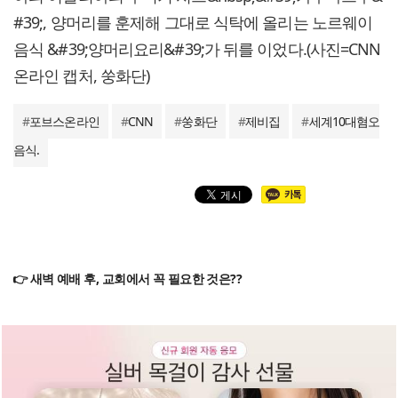
#39;, 양머리를 훈제해 그대로 식탁에 올리는 노르웨이
음식 &#39;양머리요리&#39;가 뒤를 이었다.(사진=CNN
온라인 캡처, 쑹화단)
#
포브스온라인
#
CNN
#
쑹화단
#
제비집
#
세계10대혐오
음식.
👉 새벽 예배 후, 교회에서 꼭 필요한 것은??