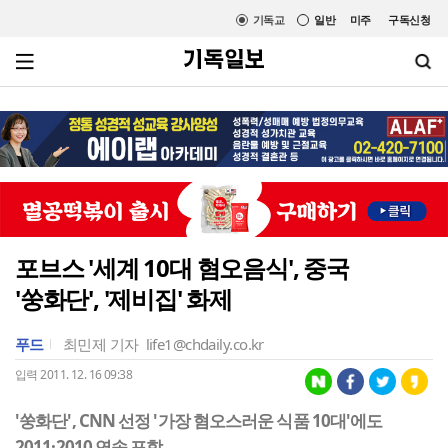
기독교
일반
미주
구독신청
포브스 '세계 10대 혐오음식', 중국
'쑹화단', '제비집' 화제
푸드
최민제 기자
life1@chdaily.co.kr
입력 2011. 12. 16 09:38
'쑹화단', CNN 선정 '가장 혐오스러운 식품 10대'에도
2011·2010 연속 포함