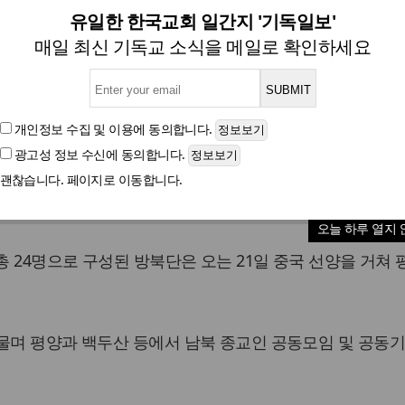
7대 종단 대표들 21일 평양 방
유일한 한국교회 일간지 '기독일보'
매일 최신 기독교 소식을 메일로 확인하세요
'한반도 평화 메신저' 역할 주목
개인정보 수집 및 이용
에 동의합니다.
광고성 정보 수신
에 동의합니다.
글자크기
괜찮습니다. 페이지로 이동합니다.
대표들의 북한 방문을 허용했다고 밝혔다.
오늘 하루 열지 
총 24명으로 구성된 방북단은 오는 21일 중국 선양을 거쳐
머물며 평양과 백두산 등에서 남북 종교인 공동모임 및 공동