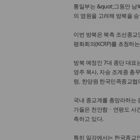
통일부는 &quot;그동안 
의 염원을 고려해 방북을 승
이번 방북은 북측 조선종교인
평화회의(KCRP)를 초청하
방북 예정인 7대 종단 대표
영주 목사, 자승 조계종 총
령, 한양원 한국민족종교협
국내 종교계를 총망라하는 
가들은 천안함ㆍ연평도 사건
측하고 있다.
특히 일각에서는 한국종교인