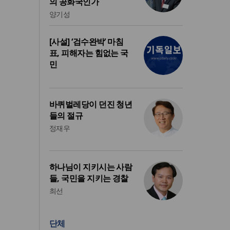
의 공화국인가
양기성
[사설] ‘검수완박’ 마침
표, 피해자는 힘없는 국
민
바퀴벌레당이 던진 청년
들의 절규
정재우
하나님이 지키시는 사람
들, 국민을 지키는 경찰
최선
단체