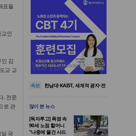
 대표들
종교인
무인 김
느헤미야 연합기도회, ‘왕의 기
천도교 교
도’로 나라·한국교회·다음세대
세기총 “자유를 지키며 하나 된
위해 합심
희망의 미래를 향하여”
한동대 RISE사업단, 포항 죽도
속보
시장 담은 로컬 매거진 ‘포항집’
한남대·KAIST, 세계적 광자·전
발간
자기학 국제학술대회 ‘PIERS’
세계기독교 변화 속 한국 선교
. 전문
대전 유치
신학의 방향은?
느헤미야 연합기도회, ‘왕의 기
으로 관
많이 본 뉴스
도’로 나라·한국교회·다음세대
세기총 “자유를 지키며 하나 된
위해 합심
희망의 미래를 향하여”
[독자투고] 폭염 속
1
90세 노점 할머니
“나중에 물건 사드
일 국