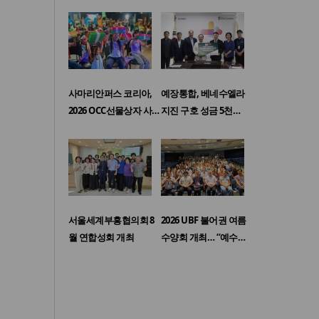
사마리안퍼스 코리아,
예장통합, 베네수엘라
2026 OCC선물상자 사…
지진 구호 성금 5천…
서울세계부흥협의회 8
2026 UBF 불어권 여름
월 연합성회 개최
수양회 개최… “예수…