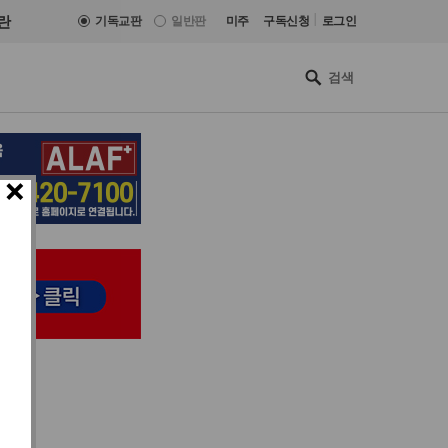
|
란
기독교판
일반판
미주
구독신청
로그인
×