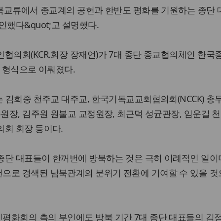
남북교류에서 종교계의 공헌과 한반도 평화를 기원하는 종단
인했다&quot;고 설명했다.
협의회(KCR.회장 장재언)가 7대 종단 종교협의체인 한국
는 형식으로 이뤄졌다.
는 김희중 천주교 대주교, 한국기독교교회협의회(NCCK) 총
무원장, 김주원 원불교 교정원장, 최근덕 성균관장, 임운길 
의회 회장 등이다.
종단 대표들이 한꺼번에 방북하는 것은 극히 이례적인 일이다
으로 경색된 남북관계의 분위기 전환에 기여할 수 있을 것
평화회의 측의 부인에도 방북 기간 7대 종단 대표들의 김정