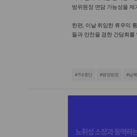
방위원장 면담 가능성을 제
한편, 이날 취임한 류우익 
들과 만찬을 겸한 간담회를 
#
7대종단
#
평양방문
#
남