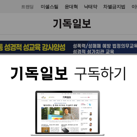
미셸스틸
윤대혁
낙태약
차별금지법
이
트랜딩
북한·통일
북한·통일
입력 2011. 09. 19 16:48