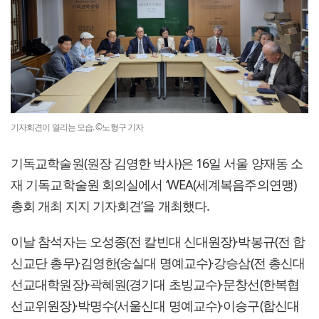
기자회견이 열리는 모습. ©노형구 기자
기독교학술원(원장 김영한 박사)은 16일 서울 양재동 소
재 기독교학술원 회의실에서 ‘WEA(세계복음주의연맹)
총회 개최 지지 기자회견’을 개최했다.
이날 참석자는 오성종(전 칼빈대 신대원장)·박봉규(전 합
신교단 총무)·김영한(숭실대 명예교수)·강승삼(전 총신대
선교대학원장)·곽혜원(경기대 초빙교수)·문창선(한복협
선교위원장)·박명수(서울신대 명예교수)·이승구(합신대