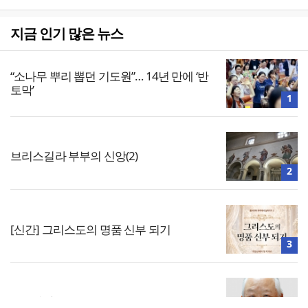
지금 인기 많은 뉴스
“소나무 뿌리 뽑던 기도원”… 14년 만에 ‘반
토막’
1
브리스길라 부부의 신앙(2)
2
[신간] 그리스도의 명품 신부 되기
3
공실(空室) 공화국