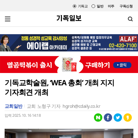
기독교
일반
미주
구독신청
기독교학술원, ‘WEA 총회’ 개최 지지
기자회견 개최
교회일반
교회
노형구 기자
hgroh@cdaily.co.kr
입력 2025. 10. 16 14:18