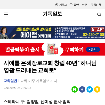
기독교
일반
미주
구독신청
시애틀 은혜장로교회 창립 40년 “하나님
영광 드러내는 교회로”
교회일반
교회
미주 기독일보 기자
입력 2025. 09. 21 07:33
스테파니 구, 김양임, 신미성 권사 임직