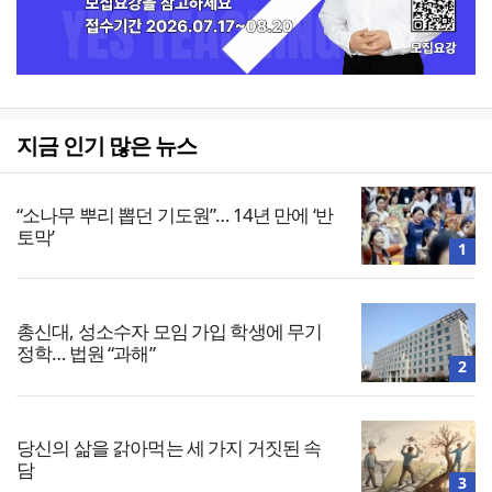
지금 인기 많은 뉴스
“소나무 뿌리 뽑던 기도원”… 14년 만에 ‘반
토막’
1
총신대, 성소수자 모임 가입 학생에 무기
정학… 법원 “과해”
2
당신의 삶을 갉아먹는 세 가지 거짓된 속
담
3