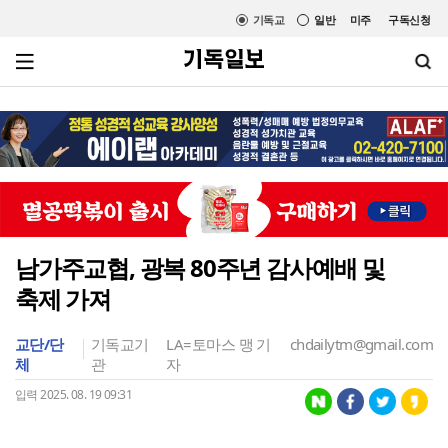
기독교
일반
미주
구독신청
남가주교협, 광복 80주년 감사예배 및
축제 가져
교단/단
기독교기
LA=토마스 맹 기
chdailytm@gmail.com
체
관
자
입력 2025. 08. 19 09:31