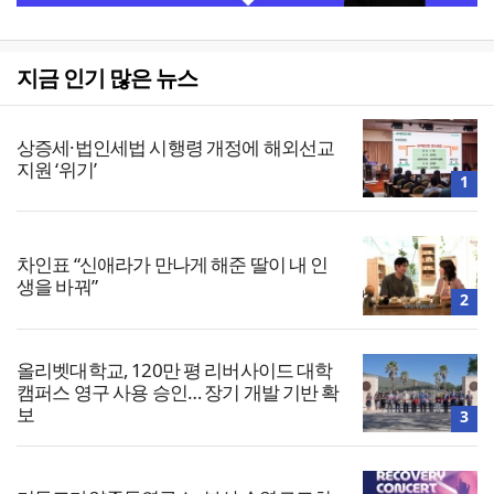
지금 인기 많은 뉴스
상증세·법인세법 시행령 개정에 해외선교
지원 ‘위기’
1
차인표 “신애라가 만나게 해준 딸이 내 인
생을 바꿔”
2
올리벳대학교, 120만 평 리버사이드 대학
캠퍼스 영구 사용 승인… 장기 개발 기반 확
보
3