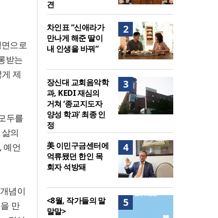
견
차인표 “신애라가
2
만나게 해준 딸이
정면으로
내 인생을 바꿔”
조롱받는
떻게 제
장신대 교회음악학
3
과, KEDI 재심의
거쳐 ‘종교지도자
양성 학과’ 최종 인
 모두를
정
 삶의
美 이민구금센터에
4
, 예언
억류됐던 한인 목
회자 석방돼
 개념이
<8월, 작가들의 말
5
을 만
말말>