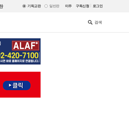
|
란
기독교판
일반판
미주
구독신청
로그인