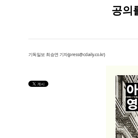
공의
기독일보
최승연 기자
(
press@cdaily.co.kr
)