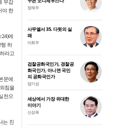
꾸는 오디세우스다
에 무감
정재우
서야 한
사무엘서 35. 다윗의 실
패
24)에
이희우
량형 하
명하라고
검찰공화국인가, 경찰공
화국인가, 아니면 국민
의 공화국인가
 본문에
양기성
 외침을
 실천으
세상에서 가장 위대한
이야기
신성욱
나는 진