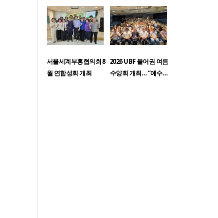
서울세계부흥협의회 8
2026 UBF 불어권 여름
월 연합성회 개최
수양회 개최… “예수…