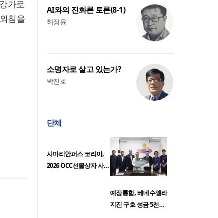
 강가로
AI와의 진화론 토론(8-1)
 외침을
허정윤
소명자로 살고 있는가?
박진호
단체
사마리안퍼스 코리아,
2026 OCC선물상자 사…
예장통합, 베네수엘라
지진 구호 성금 5천…