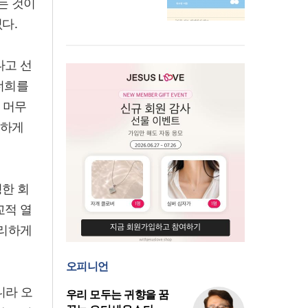
는 것이
다.
다고 선
“너희를
 머무
력하게
정한 회
교적 열
예리하게
오피니언
니라 오
우리 모두는 귀향을 꿈