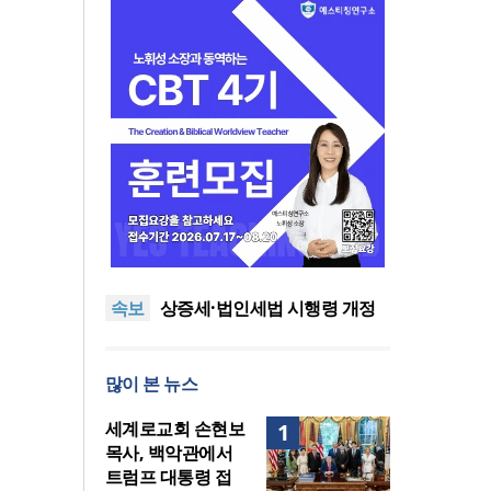
올리벳대학교, 120만 평 리버사
이드 대학 캠퍼스 영구 사용 승
세계로교회 손현보 목사, 백악
인… 장기 개발 기반 확보
관에서 트럼프 대통령 접견
한인세계선교사회(KWMF) 대
표회장 이·취임식 열려
차인표 “신애라가 만나게 해준
속보
딸이 내 인생을 바꿔”
상증세·법인세법 시행령 개정
에 해외선교 지원 ‘위기’
올리벳대학교, 120만 평 리버사
이드 대학 캠퍼스 영구 사용 승
세계로교회 손현보 목사, 백악
많이 본 뉴스
인… 장기 개발 기반 확보
관에서 트럼프 대통령 접견
세계로교회 손현보
1
목사, 백악관에서
트럼프 대통령 접