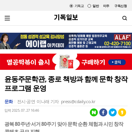
기독교
일반
미주
구독신청
윤동주문학관, 종로 책방과 함께 문학 창작
프로그램 운영
문화
전시·공연
이나래 기자
press@cdaily.co.kr
입력 2025. 07. 27 16:46
광복 80주년·서거 80주기 맞아 문학 순환 체험과 시민 창작
콘텐츠 공모 진행