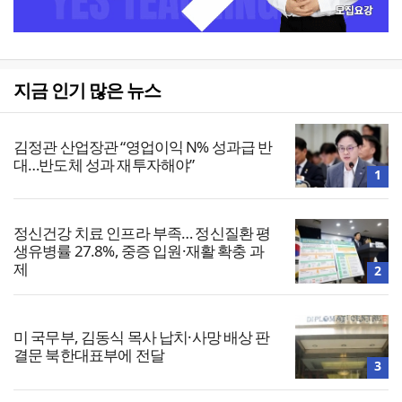
지금 인기 많은 뉴스
김정관 산업장관 “영업이익 N% 성과급 반
대…반도체 성과 재투자해야”
1
정신건강 치료 인프라 부족… 정신질환 평
생유병률 27.8%, 중증 입원·재활 확충 과
제
2
미 국무부, 김동식 목사 납치·사망 배상 판
결문 북한대표부에 전달
3