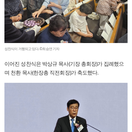
성찬식이 거행되고 있다. ©최승연 기자
이어진 성찬식은 박상규 목사(기장 총회장)가 집례했으
며 천환 목사(한장총 직전회장)가 축도했다.