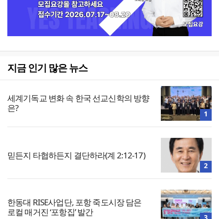
지금 인기 많은 뉴스
세계기독교 변화 속 한국 선교신학의 방향
은?
1
믿든지 타협하든지 결단하라(계 2:12-17)
2
한동대 RISE사업단, 포항 죽도시장 담은
로컬 매거진 ‘포항집’ 발간
3