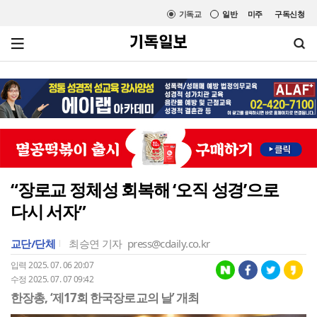
기독교
일반
미주
구독신청
“장로교 정체성 회복해 ‘오직 성경’으로
다시 서자”
교단/단체
최승연 기자
press@cdaily.co.kr
입력 2025. 07. 06 20:07
수정 2025. 07. 07 09:42
한장총, ‘제17회 한국장로교의 날’ 개최