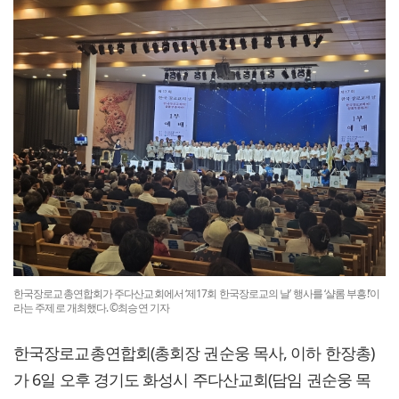
한국장로교총연합회가 주다산교회에서 ‘제17회 한국장로교의 날’ 행사를 ‘샬롬 부흥!’이
라는 주제로 개최했다. ©최승연 기자
한국장로교총연합회(총회장 권순웅 목사, 이하 한장총)
가 6일 오후 경기도 화성시 주다산교회(담임 권순웅 목