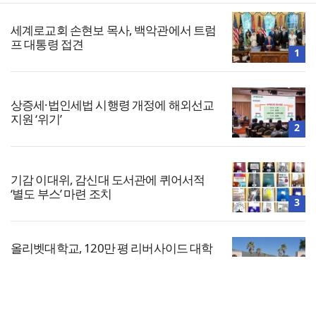
세계로교회 손현보 목사, 백악관에서 트럼
프 대통령 접견
1
상증세·법인세법 시행령 개정에 해외선교
지원 ‘위기’
2
기감 이대위, 감신대 도서관에 퀴어서적
‘별도 부스’ 마련 조치
3
올리벳대학교, 120만 평 리버사이드 대학
캠퍼스 영구 사용 승인… 장기 개발 기반 확
보
4
전체보기