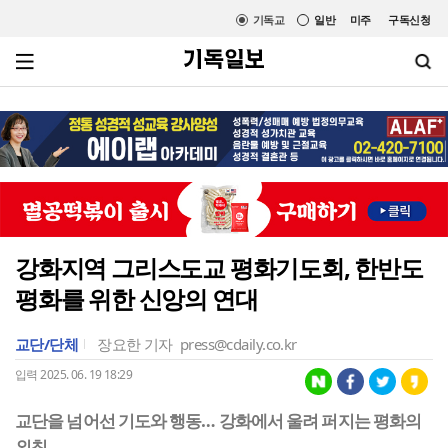
기독교
일반
미주
구독신청
강화지역 그리스도교 평화기도회, 한반도
평화를 위한 신앙의 연대
교단/단체
장요한 기자
press@cdaily.co.kr
입력 2025. 06. 19 18:29
교단을 넘어선 기도와 행동… 강화에서 울려 퍼지는 평화의
외침