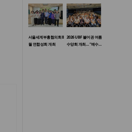
서울세계부흥협의회 8
2026 UBF 불어권 여름
월 연합성회 개최
수양회 개최… “예수…