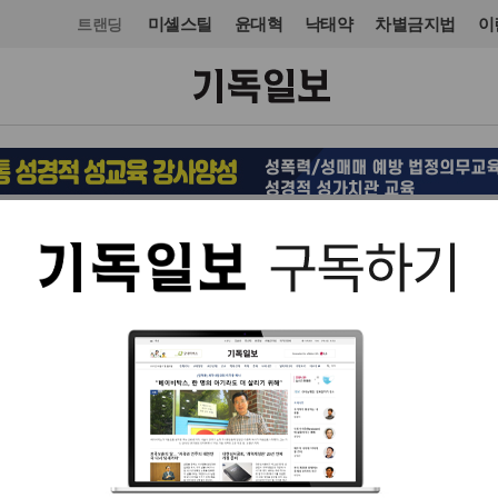
미셸스틸
윤대혁
낙태약
차별금지법
이
트랜딩
오피니언·칼럼
시론
입력 2025. 06. 18 13:10