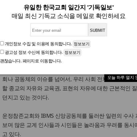
교회 향한 수사는 종교의 자유에
유일한 한국교회 일간지 '기독일보'
매일 최신 기독교 소식을 메일로 확인하세요
박종호 목사(수도권기독교총연합회 사무총장)
개인정보 수집 및 이용
에 동의합니다.
광고성 정보 수신
에 동의합니다.
글자크기
괜찮습니다. 페이지로 이동합니다.
최근 경기북부경찰청 앞에서 진행된 기자회견은 단순한 특
오늘 하루 열지 
회나 공동체의 이슈를 넘어서, 우리 사회 전체가 함께 성
할 종교의 자유와 교육권, 표현의 자유에 대한 근본적인 
던지고 있는 것이다.
운정참존교회와 IBMS 신앙공동체를 둘러싼 일련의 수사
보며 많은 교계 인사들과 시민들은 놀라움과 우려를 동시
고 있다.