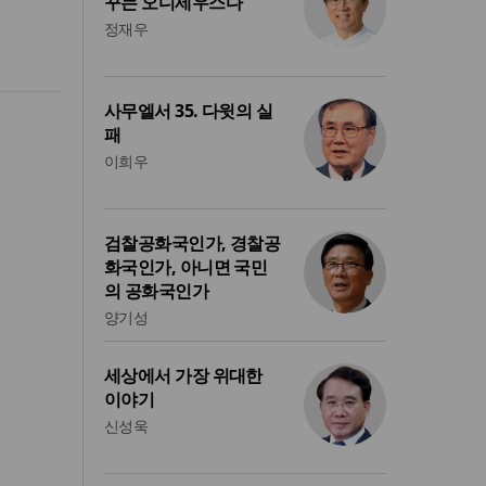
꾸는 오디세우스다
정재우
사무엘서 35. 다윗의 실
패
이희우
검찰공화국인가, 경찰공
화국인가, 아니면 국민
의 공화국인가
양기성
세상에서 가장 위대한
이야기
신성욱