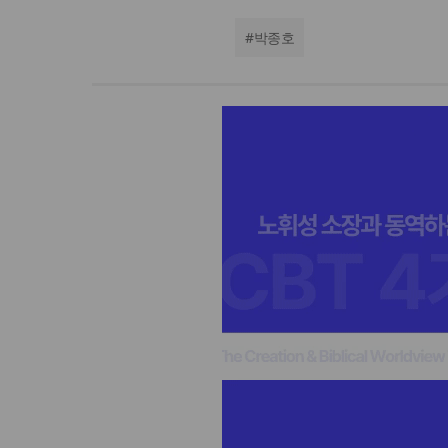
#
박종호