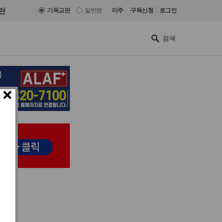
|
란
기독교판
일반판
미주
구독신청
로그인
×