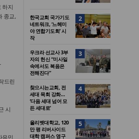
로 하지
 종교,
한국교회 국가기도
2
네트워크, ‘느헤미
야 연합기도회’ 시
작
우크라 선교사 3부
3
자의 헌신 “미사일
.
속에서도 복음은
전해진다”
부탁드린
찾으시는교회, 전
4
세대 목회 강화…
‘다음 세대 넘어 모
든 세대로’
근 시
올리벳대학교, 120
5
만 평 리버사이드
대학 캠퍼스 영구
 자유민