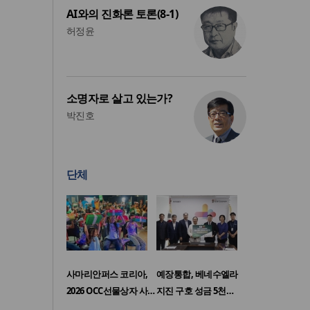
AI와의 진화론 토론(8-1)
허정윤
소명자로 살고 있는가?
박진호
단체
사마리안퍼스 코리아,
예장통합, 베네수엘라
2026 OCC선물상자 사…
지진 구호 성금 5천…