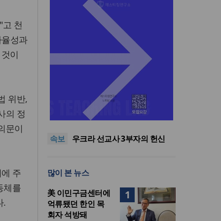
"고 천
 자율성과
 것이
법 위반,
인도 마하라슈트라주 개종 금
사의 정
지법 시행… 기독교계 강력 반
올리벳대학교, 120만 평 리버사
발
이드 대학 캠퍼스 영구 사용 승
美 이민구금센터에 억류됐던
 의문이
속보
인… 장기 개발 기반 확보
한인 목회자 석방돼
우크라 선교사 3부자의 헌신
“미사일 속에서도 복음은 전해
“미래 선교, 분쟁·빈곤 지역 출
진다”
신이 주도”
인도 마하라슈트라주 개종 금
리에 주
많이 본 뉴스
지법 시행… 기독교계 강력 반
올리벳대학교, 120만 평 리버사
발
이드 대학 캠퍼스 영구 사용 승
공동체를
美 이민구금센터에
1
인… 장기 개발 기반 확보
.
억류됐던 한인 목
회자 석방돼