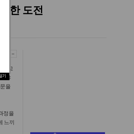
 대한 도전
정 교
않기
찰해야
질문을
 과정을
에 느끼