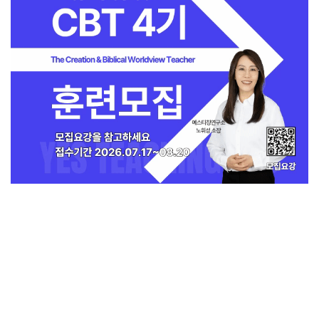
지금 인기 많은 뉴스
전체보기
희망친구 기아대책, 예장통합서 베네수엘
라 긴급구호 후원금 5천만 원 전달받아
교회일반
1
교회