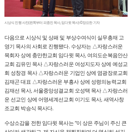
시상식 진행 사진(왼쪽부터 피종진 목사, 임다윗 목사) ©장요한 기자
다음으로 시상식 및 상패 및 부상수여식이 실무총재 고
영기 목사의 사회로 진행됐다. 수상자는 △자랑스러운
목회자 상에 충만한교회 임다윗 목사, 여의도순복음안산
교회 김유민 목사 △자랑스러운 여성지도자 상에 예성교
회 성창경 목사 △자랑스러운 기업인 상에 염광장로교회
김재곤 대표 △자랑스러운 부흥사 상에 성령의능력교회
김재선 목사, 서울중앙성결교회 오성택 목사 △자랑스러
운 선교인 상에 어명세계선교회 이기도 목사, 새역사창
조교회 박승식 목사다.
수상소감을 전한 임다윗 목사는 “이 상은 주님이 주신 큰
상이라 생각하고, 제 자신을 채찍질하며 더 열심히 섬김