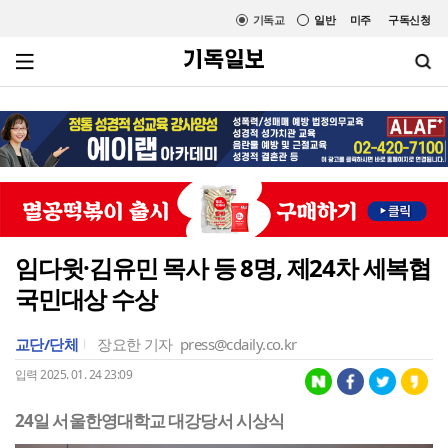
기독교
일반
미주
구독신청
임다윗·김유민 목사 등 8명, 제24차 세복협
국민대상 수상
교단/단체
장요한 기자
press@cdaily.co.kr
입력 2025. 01. 24 23:09
24일 서울한영대학교 대강당서 시상식