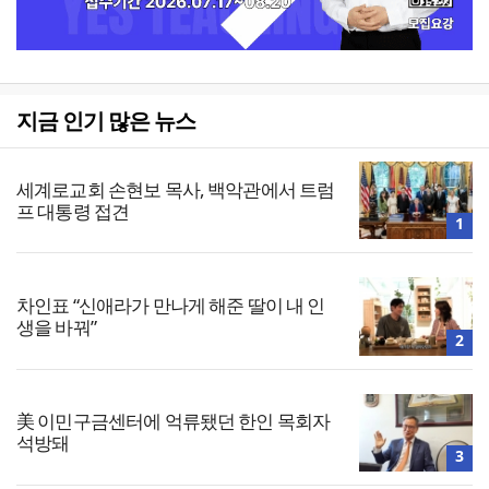
지금 인기 많은 뉴스
세계로교회 손현보 목사, 백악관에서 트럼
프 대통령 접견
1
차인표 “신애라가 만나게 해준 딸이 내 인
생을 바꿔”
2
美 이민구금센터에 억류됐던 한인 목회자
석방돼
3