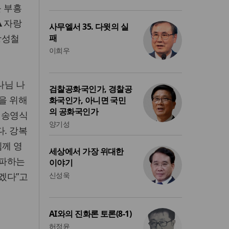
 부흥
▲자랑
사무엘서 35. 다윗의 실
장성철
패
이희우
나님 나
검찰공화국인가, 경찰공
을 위해
화국인가, 아니면 국민
의 공화국인가
 송영식
양기성
. 강복
님께 영
세상에서 가장 위대한
전파하는
이야기
겠다”고
신성욱
AI와의 진화론 토론(8-1)
허정윤