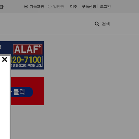
|
란
기독교판
일반판
미주
구독신청
로그인
×