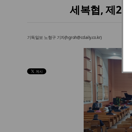
세복협, 제2
기독일보
노형구 기자
(
hgroh@cdaily.co.kr
)