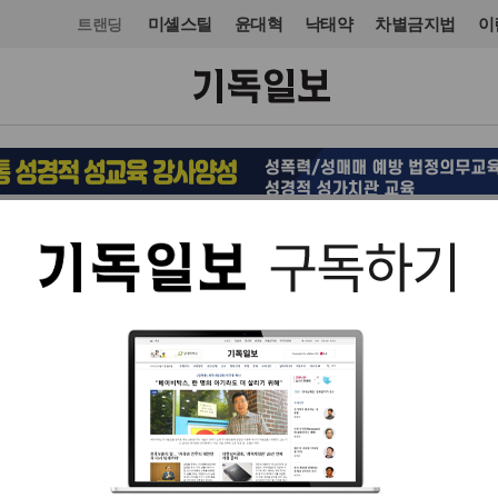
미셸스틸
윤대혁
낙태약
차별금지법
이
트랜딩
교회일반
교회
입력 2024. 01. 25 15:44