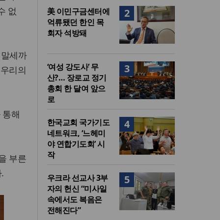
수 없
美 이민구금센터에
2
억류됐던 한인 목
회자 석방돼
 말세까
‘여성 강도사’ 무
3
 우리의
산?… 장로교 정기
총회 한 달여 앞으
로
 통해
한국교회 국가기도
4
네트워크, ‘느헤미
야 연합기도회’ 시
작
’을 부른
.
우크라 선교사 3부
5
자의 헌신 “미사일
속에서도 복음은
전해진다”