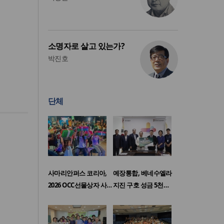
소명자로 살고 있는가?
박진호
단체
사마리안퍼스 코리아,
예장통합, 베네수엘라
2026 OCC선물상자 사…
지진 구호 성금 5천…