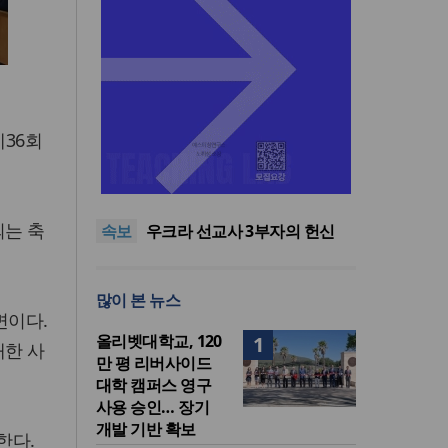
제36회
인도 마하라슈트라주 개종 금
지법 시행… 기독교계 강력 반
올리벳대학교, 120만 평 리버사
발
이드 대학 캠퍼스 영구 사용 승
美 이민구금센터에 억류됐던
되는 축
속보
인… 장기 개발 기반 확보
한인 목회자 석방돼
우크라 선교사 3부자의 헌신
“미사일 속에서도 복음은 전해
“미래 선교, 분쟁·빈곤 지역 출
진다”
신이 주도”
인도 마하라슈트라주 개종 금
많이 본 뉴스
지법 시행… 기독교계 강력 반
올리벳대학교, 120만 평 리버사
면이다.
발
이드 대학 캠퍼스 영구 사용 승
올리벳대학교, 120
1
대한 사
인… 장기 개발 기반 확보
만 평 리버사이드
대학 캠퍼스 영구
사용 승인… 장기
개발 기반 확보
한다.