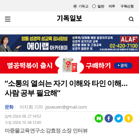
기독교
일반
미주
구독신청
“소통의 열쇠는 자기 이해와 타인 이해…
사람 공부 필요해”
문화
이지희 기자
jsowuen@gmail.com
입력 2024. 09. 27 14:52
수정 2024. 10. 04 12:40
마중물교육연구소 강효정 소장 인터뷰