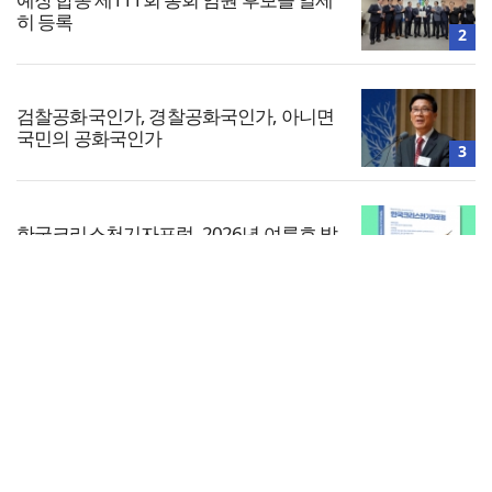
히 등록
2
검찰공화국인가, 경찰공화국인가, 아니면
국민의 공화국인가
3
한국크리스천기자포럼, 2026년 여름호 발
간
4
전체보기
미션파트너스, 퍼스펙티브스 가을학기 개
강… “다음세대 선교자원 발굴”
교회일반
5
교회
교회언론
회사소개
개인정보처리방침
PC버전