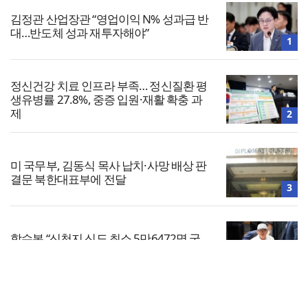
김정관 산업장관 “영업이익 N% 성과급 반
대…반도체 성과 재투자해야”
1
정신건강 치료 인프라 부족… 정신질환 평
생유병률 27.8%, 중증 입원·재활 확충 과
제
2
미 국무부, 김동식 목사 납치·사망 배상 판
결문 북한대표부에 전달
3
합수본 “신천지 신도 최소 5만6472명 국
민의힘 가입”…이만희 등 기소
4
전체보기