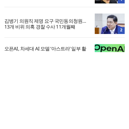
김병기 의원직 제명 요구 국민동의청원…
13개 비위 의혹 경찰 수사 11개월째
2
오픈AI, 차세대 AI 모델 ‘아스트라’ 일부 활
동 중단… “중대한 사이버 공격 역량 배제
못해”
3
전체보기
2026년 상반기 탈북민 입국 63명… 전년
동기 대비 34.4% 감소
교회일반
4
교회
교회언론
회사소개
개인정보처리방침
PC버전
COPYRIGHT © 기독일보 ALL RIGHT RESERVED
인터뷰