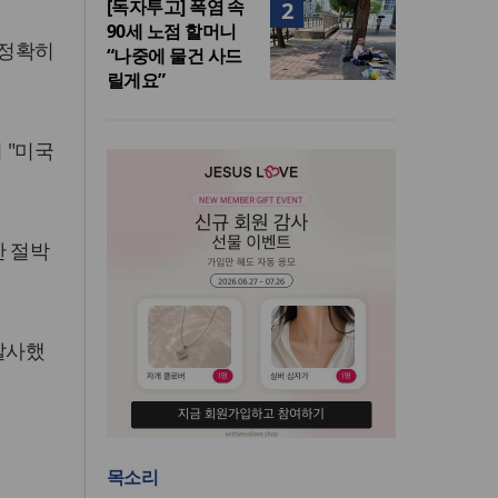
[독자투고] 폭염 속
2
90세 노점 할머니
 정확히
“나중에 물건 사드
릴게요”
 "미국
한 절박
발사했
목소리