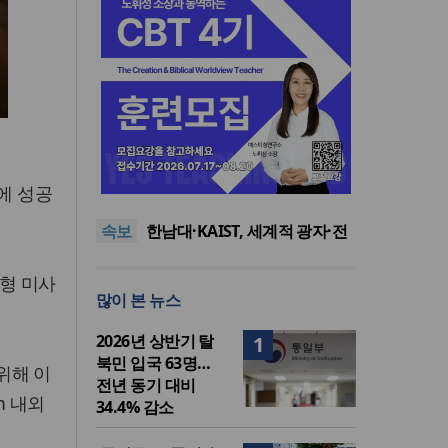
느헤미야 연합기도회, ‘왕의 기
도’로 나라·한국교회·다음세대
세기총 “자유를 지키며 하나 된
에 성공
위해 합심
희망의 미래를 향하여”
한동대 RISE사업단, 포항 죽도
속보
시장 담은 로컬 매거진 ‘포항집’
한남대·KAIST, 세계적 광자·전
발간
자기학 국제학술대회 ‘PIERS’
세계기독교 변화 속 한국 선교
대전 유치
신학의 방향은?
느헤미야 연합기도회, ‘왕의 기
형 미사
많이 본 뉴스
도’로 나라·한국교회·다음세대
세기총 “자유를 지키며 하나 된
위해 합심
희망의 미래를 향하여”
2026년 상반기 탈
1
북민 입국 63명…
위해 이
전년 동기 대비
m 내외
34.4% 감소