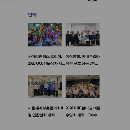
단체
사마리안퍼스 코리아,
예장통합, 베네수엘라
2026 OCC선물상자 사…
지진 구호 성금 5천…
서울세계부흥협의회 8
2026 UBF 불어권 여름
월 연합성회 개최
수양회 개최… “예수…