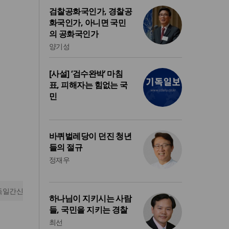
검찰공화국인가, 경찰공
화국인가, 아니면 국민
의 공화국인가
양기성
[사설] ‘검수완박’ 마침
표, 피해자는 힘없는 국
민
바퀴벌레당이 던진 청년
들의 절규
정재우
독일간신
하나님이 지키시는 사람
들, 국민을 지키는 경찰
최선