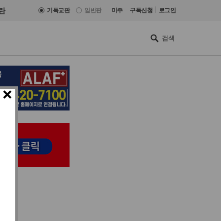
|
란
기독교판
일반판
미주
구독신청
로그인
×