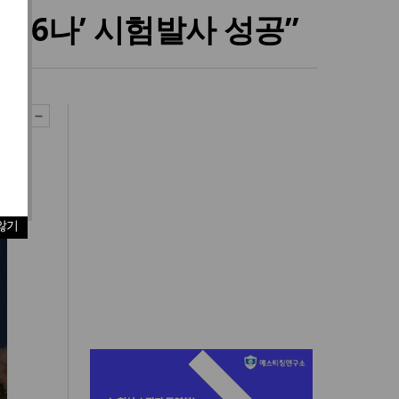
16나’ 시험발사 성공”
않기