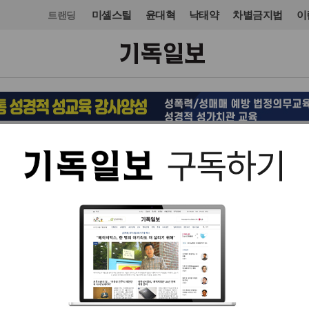
미셸스틸
윤대혁
낙태약
차별금지법
이
트랜딩
정치
북한·통일
입력 2024. 04. 03 17:25