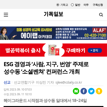
기독교
일반
미주
구독신청
ESG 경영과 ‘사람, 지구, 번영’ 주제로
성수동 ‘소셜벤쳐’ 컨퍼런스 개최
선교
선교연합기구
이상진 기자
sjlee@cdaily.co.kr
입력 2023. 09. 10 07:03
수정 2023. 09. 11 10:10
헤이그라운드 시작점과 성수동 일대에서 18~24일