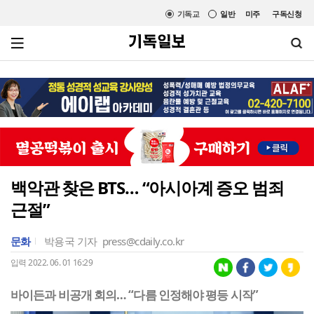
기독교
일반
미주
구독신청
백악관 찾은 BTS… “아시아계 증오 범죄
근절”
문화
박용국 기자
press@cdaily.co.kr
입력 2022. 06. 01 16:29
바이든과 비공개 회의… “다름 인정해야 평등 시작”