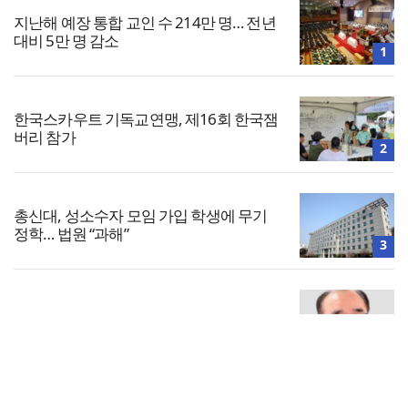
지난해 예장 통합 교인 수 214만 명… 전년
대비 5만 명 감소
1
한국스카우트 기독교연맹, 제16회 한국잼
버리 참가
2
총신대, 성소수자 모임 가입 학생에 무기
정학… 법원 “과해”
3
행사가 끝나도 사역은 끝나지 않습니다
4
전체보기