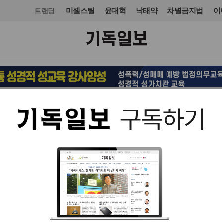
미셸스틸
윤대혁
낙태약
차별금지법
이
트랜딩
정치
정치일반
입력 2021. 02. 04 18:07