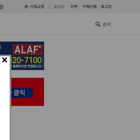
|
란
기독교판
일반판
미주
구독신청
로그인
×