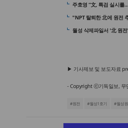
주호영 “文, 특검 실시를
"NPT 탈퇴한 北에 원전
월성 삭제파일서 '北 원전'
▶ 기사제보 및 보도자료 press@
- Copyright ⓒ기독일보,
#
원전
#
월성1호기
#
월성