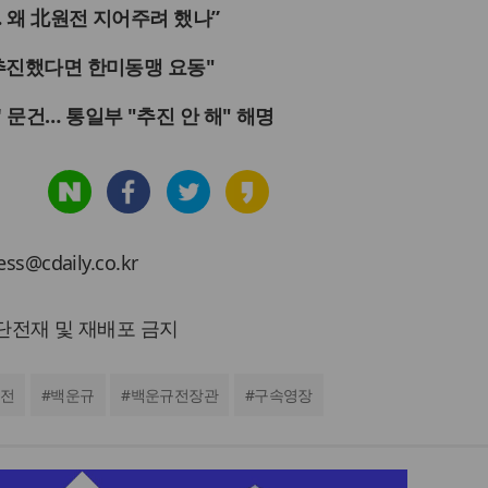
… 왜 北원전 지어주려 했나”
 추진했다면 한미동맹 요동"
 문건… 통일부 "추진 안 해" 해명
cdaily.co.kr
 무단전재 및 재배포 금지
원전
#
백운규
#
백운규전장관
#
구속영장