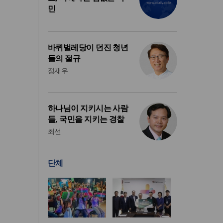
민
바퀴벌레당이 던진 청년
들의 절규
정재우
하나님이 지키시는 사람
들, 국민을 지키는 경찰
최선
단체