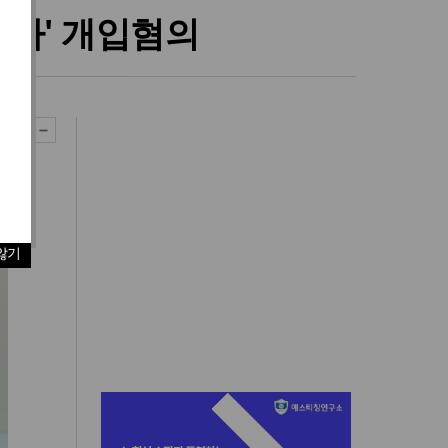
평가' 개입혐의
않기