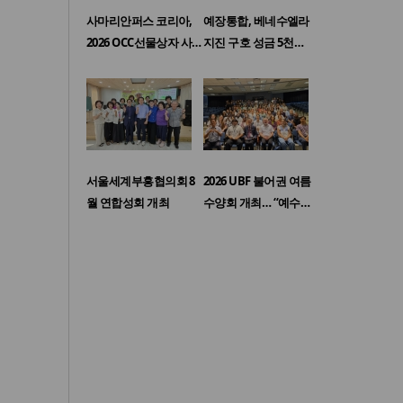
사마리안퍼스 코리아,
예장통합, 베네수엘라
2026 OCC선물상자 사…
지진 구호 성금 5천…
서울세계부흥협의회 8
2026 UBF 불어권 여름
월 연합성회 개최
수양회 개최… “예수…