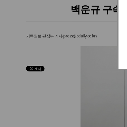
백운규 구속영
기독일보
편집부 기자
(
press@cdaily.co.kr
)