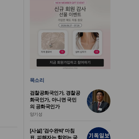
목소리
검찰공화국인가, 경찰공
화국인가, 아니면 국민
의 공화국인가
양기성
[사설] ‘검수완박’ 마침
표, 피해자는 힘없는 국