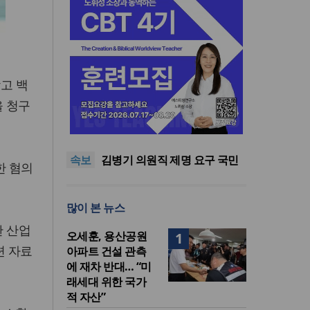
고 백
을 청구
기감 이대위, 감신대 도서관에
퀴어서적 ‘별도 부스’ 마련 조치
2026년 상반기 탈북민 입국 63
명… 전년 동기 대비 34.4% 감
오픈AI, 차세대 AI 모델 ‘아스트
속보
소
라’ 일부 활동 중단… “중대한 사
김병기 의원직 제명 요구 국민
한 혐의
이버 공격 역량 배제 못해”
동의청원… 13개 비위 의혹 경
오세훈, 용산공원 아파트 건설
찰 수사 11개월째
관측에 재차 반대… “미래세대
기감 이대위, 감신대 도서관에
많이 본 뉴스
위한 국가적 자산”
퀴어서적 ‘별도 부스’ 마련 조치
2026년 상반기 탈북민 입국 63
명… 전년 동기 대비 34.4% 감
한 산업
오세훈, 용산공원
1
소
련 자료
아파트 건설 관측
에 재차 반대… “미
래세대 위한 국가
적 자산”