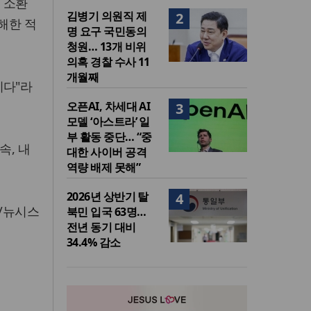
, 소환
김병기 의원직 제
2
해한 적
명 요구 국민동의
청원… 13개 비위
의혹 경찰 수사 11
개월째
니다"라
오픈AI, 차세대 AI
3
모델 ‘아스트라’ 일
부 활동 중단… “중
속, 내
대한 사이버 공격
역량 배제 못해”
2026년 상반기 탈
4
/뉴시스
북민 입국 63명…
전년 동기 대비
34.4% 감소