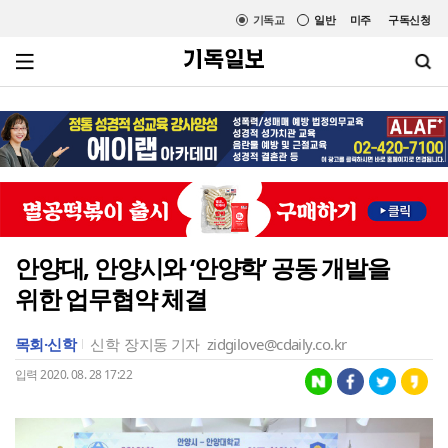
기독교
일반
미주
구독신청
안양대, 안양시와 ‘안양학’ 공동 개발을
위한 업무협약 체결
목회·신학
신학
장지동 기자
zidgilove@cdaily.co.kr
입력 2020. 08. 28 17:22