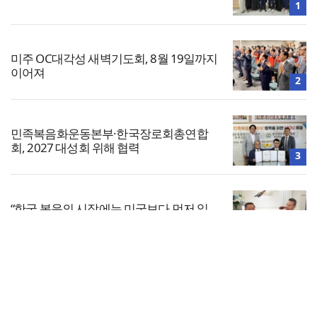
1
미주 OC대각성 새벽기도회, 8월 19일까지
이어져
2
민족복음화운동본부·한국장로회총연합
회, 2027 대성회 위해 협력
3
“한국 복음의 시작에는 미국보다 먼저 일
본이 있었습니다”
4
전체보기
2026 UBF 불어권 여름수양회 개최… “예
수님이 답이다”
교회일반
5