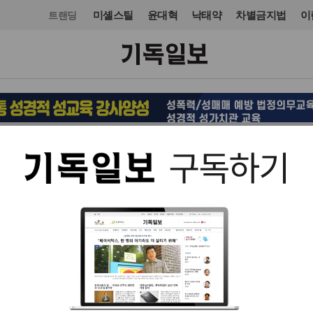
미셸스틸
윤대혁
낙태약
차별금지법
이
트랜딩
정치
북한·통일
입력 2020. 08. 13 07:18