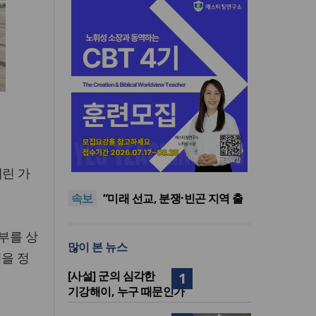
[최원호 목사의 영혼의 양식 63]
말씀은 같은데 왜 열매는 다를
美 이민구금센터에 억류됐던
내린 가
까?
한인 목회자 석방돼
우크라 선교사 3부자의 헌신
속보
“미사일 속에서도 복음은 전해
“미래 선교, 분쟁·빈곤 지역 출
진다”
신이 주도”
인도 마하라슈트라주 개종 금
지법 시행… 기독교계 강력 반
[최원호 목사의 영혼의 양식 63]
부를 상
많이 본 뉴스
발
말씀은 같은데 왜 열매는 다를
美 이민구금센터에 억류됐던
을 정
까?
한인 목회자 석방돼
[사설] 군의 심각한
1
기강해이, 누구 때문인가