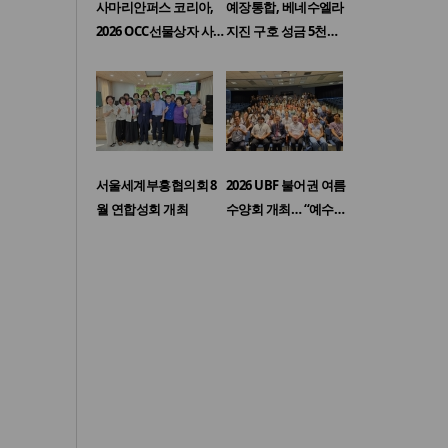
사마리안퍼스 코리아,
예장통합, 베네수엘라
2026 OCC선물상자 사…
지진 구호 성금 5천…
서울세계부흥협의회 8
2026 UBF 불어권 여름
월 연합성회 개최
수양회 개최… “예수…