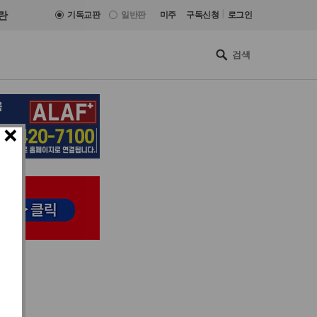
|
란
기독교판
일반판
미주
구독신청
로그인
×