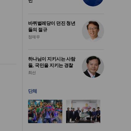
민
바퀴벌레당이 던진 청년
들의 절규
정재우
하나님이 지키시는 사람
들, 국민을 지키는 경찰
최선
단체