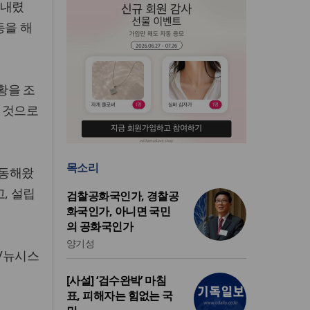
 내렸
동을 해
황을 조
 것으로
목소리
활동해왔
, 설립
검찰공화국인가, 경찰공
화국인가, 아니면 국민
의 공화국인가
양기성
/뉴시스
[사설] ‘검수완박’ 마침
표, 피해자는 힘없는 국