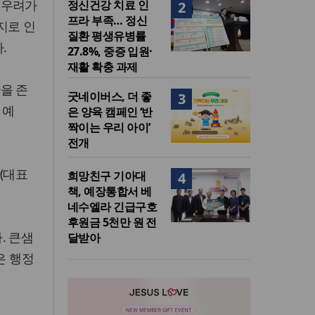
 우려가
정신건강 치료 인
2
프라 부족… 정신
지로 인
질환 평생유병률
.
27.8%, 중증 입원·
재활 확충 과제
을 존
굿네이버스, 더 좋
3
 예
은 양육 캠페인 ‘반
짝이는 우리 아이’
전개
(대표
희망친구 기아대
4
책, 예장통합서 베
네수엘라 긴급구호
후원금 5천만 원 전
. 큰샘
달받아
은 행정