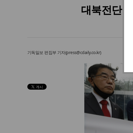
대북전단 단
기독일보
편집부 기자
(
press@cdaily.co.kr
)