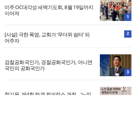
미주 OC대각성 새벽기도회, 8월 19일까지
이어져
1
2
[사설] 극한 폭염, 교회가 ‘무더위 쉼터’ 되
어주자
검찰공화국인가, 경찰공화국인가, 아니면
국민의 공화국인가
3
한기윤, 제4회 하계 컨퍼런스 개최… ‘노인
돌봄목회와 생명윤리’ 다룬다
4
전체보기
합신대 안상혁 총장, 지샘병원 직원예배서
‘그리스도의 기쁨’ 설교
교회일반