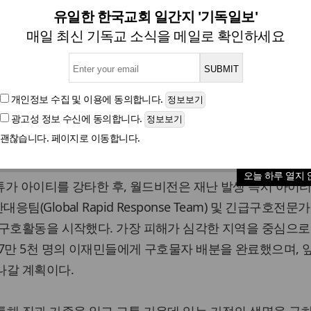
드비전과 함께 아이티 허리케인
유일한 한국교회 일간지 '기독일보'
매일 최신 기독교 소식을 메일로 확인하세요
글자크기
개인정보 수집 및 이용
에 동의합니다.
광고성 정보 수신
에 동의합니다.
7일, 국제구호개발NGO 월드비전(회장 양호승)은 영락교회 
괜찮습니다. 페이지로 이동합니다.
만 원을 아이티 허리케인 매튜 긴급구호 성금으로 전달받았다
오늘 하루 열지 
매튜가 아이티를 강타한 후, 월드비전은 재난 발생 즉시 아이티
(Global Rapid Response Team) 및 긴급구호전문
 구호활동을 시작했다. 가장 피해가 심각한 지역을 중심으로
7만 5천 명의 이재민들에게 구호물자 배분을 완료했으며, 
나갈 계획이다.