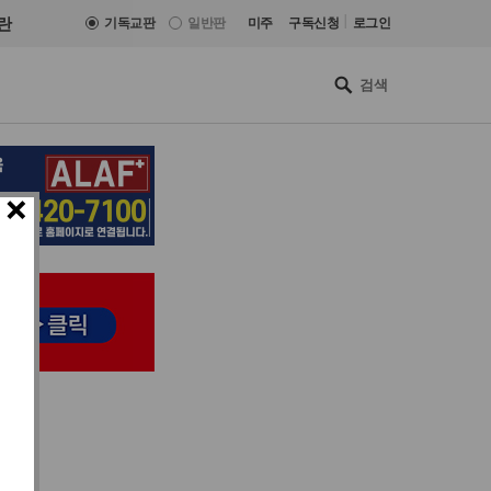
|
란
기독교판
일반판
미주
구독신청
로그인
×