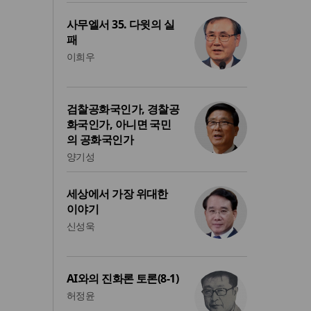
사무엘서 35. 다윗의 실
패
이희우
검찰공화국인가, 경찰공
화국인가, 아니면 국민
의 공화국인가
양기성
세상에서 가장 위대한
이야기
신성욱
AI와의 진화론 토론(8-1)
허정윤