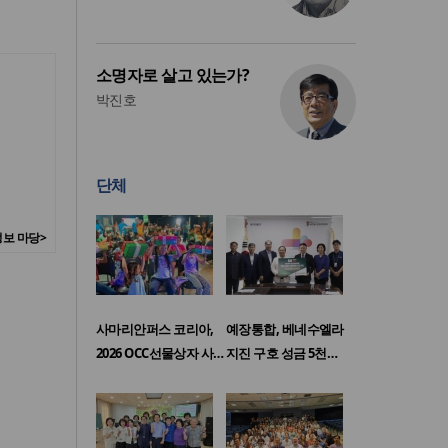
소명자로 살고 있는가?
박진호
단체
보 마당>
사마리안퍼스 코리아,
예장통합, 베네수엘라
2026 OCC선물상자 사…
지진 구호 성금 5천…