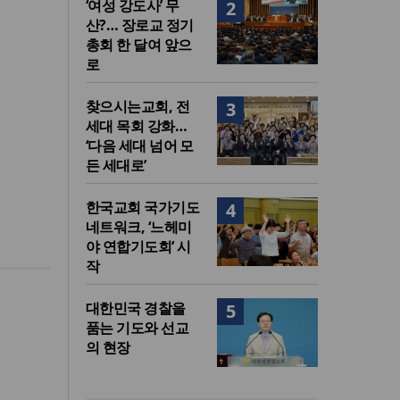
‘여성 강도사’ 무
2
산?… 장로교 정기
총회 한 달여 앞으
로
찾으시는교회, 전
3
세대 목회 강화…
‘다음 세대 넘어 모
든 세대로’
한국교회 국가기도
4
네트워크, ‘느헤미
야 연합기도회’ 시
작
대한민국 경찰을
5
품는 기도와 선교
의 현장