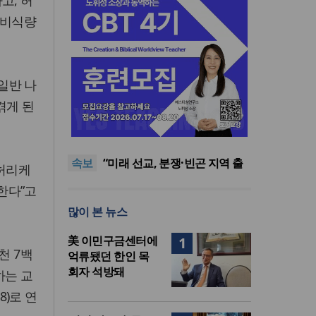
고, 허
 비식량
일반 나
겪게 된
[최원호 목사의 영혼의 양식 63]
말씀은 같은데 왜 열매는 다를
美 이민구금센터에 억류됐던
까?
한인 목회자 석방돼
우크라 선교사 3부자의 헌신
속보
“미사일 속에서도 복음은 전해
“미래 선교, 분쟁·빈곤 지역 출
허리케
진다”
신이 주도”
인도 마하라슈트라주 개종 금
한다”고
지법 시행… 기독교계 강력 반
[최원호 목사의 영혼의 양식 63]
많이 본 뉴스
발
말씀은 같은데 왜 열매는 다를
美 이민구금센터에 억류됐던
까?
한인 목회자 석방돼
美 이민구금센터에
1
천 7백
억류됐던 한인 목
회자 석방돼
하는 교
8)로 연