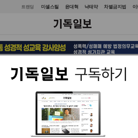
미셸스틸
윤대혁
낙태약
차별금지법
이
트랜딩
교회일반
입력 2016. 12. 02 05:53