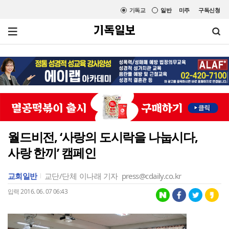
기독교
일반
미주
구독신청
월드비전, ‘사랑의 도시락을 나눕시다,
사랑 한끼’ 캠페인
교회일반
교단/단체
이나래 기자
press@cdaily.co.kr
입력 2016. 06. 07 06:43