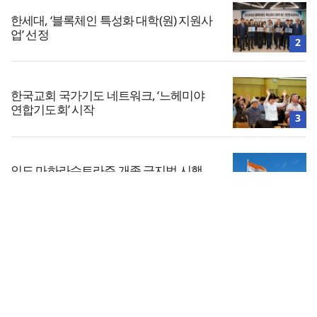
한세대, ‘블록체인 특성화 대학(원) 지원사
업’ 선정
2
한국교회 국가기도 네트워크, ‘느헤미야
연합기도회’ 시작
3
인도 마하라슈트라주 개종 금지법 시행…
기독교계 강력 반발
4
전체보기
美 이민구금센터에 억류됐던 한인 목회자
석방돼
교회일반
5
교회
교회언론