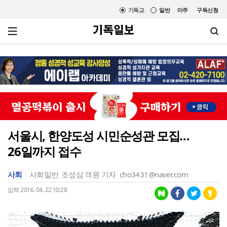
기독교
일반
미주
구독신청
서울시, 한양도성 시민순성관 모집…
26일까지 접수
사회
사회일반
조성삼 객원 기자
cho3431@naver.com
입력 2016. 04. 22 10:28