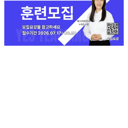
지금 인기 많은 뉴스
전체보기
희망친구 기아대책, 예장통합서 베네수엘
라 긴급구호 후원금 5천만 원 전달받아
교회일반
1
교회
교회언론
회사소개
개인정보처리방침
PC버전
COPYRIGHT © 기독일보 ALL RIGHT RESERVED
인터뷰