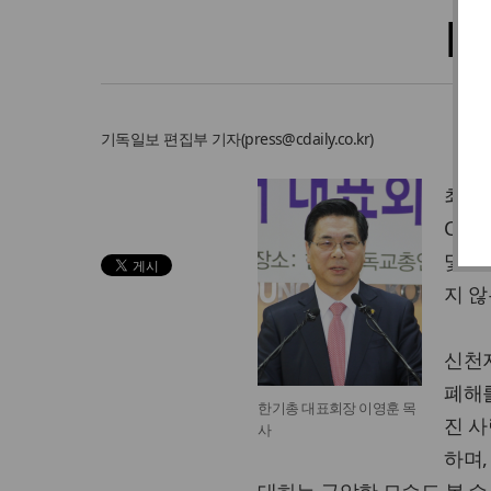
[
기독일보
편집부 기자
(
press@cdaily.co.kr
)
최근 
CBS
및 C
지 않
신천지
폐해를
한기총 대표회장 이영훈 목
진 사
사
하며