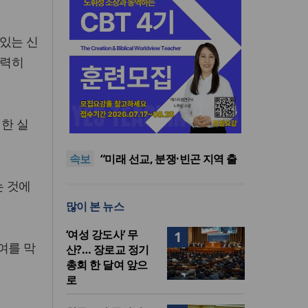
있는 신
강력히
[최원호 목사의 영혼의 양식 63]
대한 실
말씀은 같은데 왜 열매는 다를
美 이민구금센터에 억류됐던
까?
한인 목회자 석방돼
우크라 선교사 3부자의 헌신
속보
“미사일 속에서도 복음은 전해
“미래 선교, 분쟁·빈곤 지역 출
진다”
신이 주도”
인도 마하라슈트라주 개종 금
는 것에
지법 시행… 기독교계 강력 반
[최원호 목사의 영혼의 양식 63]
많이 본 뉴스
발
말씀은 같은데 왜 열매는 다를
美 이민구금센터에 억류됐던
까?
한인 목회자 석방돼
‘여성 강도사’ 무
1
여를 막
산?… 장로교 정기
총회 한 달여 앞으
로