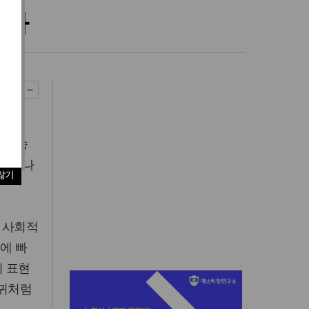
한다
해체,
적 소송
에 지나
않기
한 사회적
에 빠
이 표현
마귀처럼