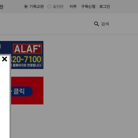
|
란
기독교판
일반판
미주
구독신청
로그인
×