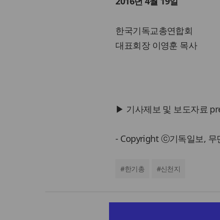
2016년 4월 19일
한국기독교총연합회
대표회장 이영훈 목사
▶ 기사제보 및 보도자료 press@
- Copyright ⓒ기독일보,
#
한기총
#
신천지