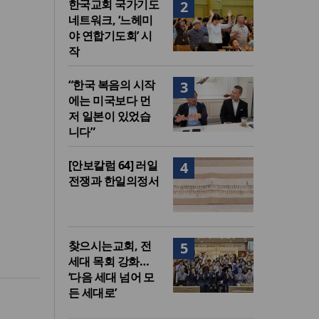
한국교회 국가기도
2
네트워크, ‘느헤미
야 연합기도회’ 시
작
“한국 복음의 시작
3
에는 미국보다 먼
저 일본이 있었습
니다”
[안보칼럼 64] 러일
4
전쟁과 한일의정서
찾으시는교회, 전
5
세대 목회 강화…
‘다음 세대 넘어 모
든 세대로’