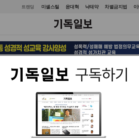
미셸스틸
윤대혁
낙태약
차별금지법
이
트랜딩
교회일반
칼럼
입력 2016. 04. 19 23:52