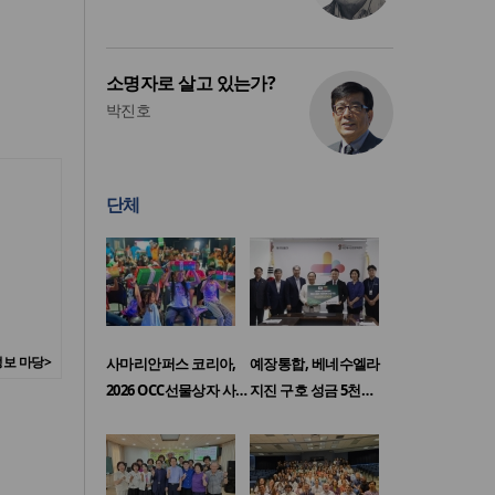
소명자로 살고 있는가?
박진호
단체
보 마당>
사마리안퍼스 코리아,
예장통합, 베네수엘라
2026 OCC선물상자 사…
지진 구호 성금 5천…