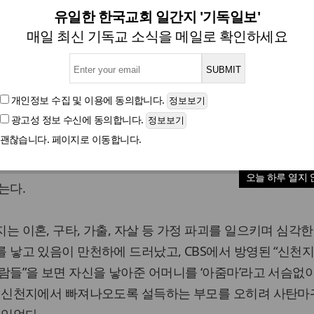
한기총 성명서] 신천지를 규탄
유일한 한국교회 일간지 '기독일보'
매일 최신 기독교 소식을 메일로 확인하세요
글자크기
개인정보 수집 및 이용
에 동의합니다.
광고성 정보 수신
에 동의합니다.
신천지에서 조직적이며 전국적으로 진행하고 있는 ‘한기총 
괜찮습니다. 페이지로 이동합니다.
 폐쇄’ 서명운동은 신천지 내부 결속을 위한 것인 동시에 법
BS에서 방영된 “신천지에 빠진 사람들”의 대응 방법 중 하나
오늘 하루 열지 
는다.
는 이혼, 구타, 가출, 자살 등 가정 파괴를 일으키며 심각
 낳고 있음이 만천하에 드러났고, CBS에서 방영된 “신천지
람들”을 보면 자신을 낳아준 어머니를 ‘아줌마’라고 서슴없
, 신천지에서 빠져나오도록 설득하는 부모를 오히려 사탄