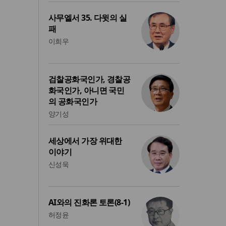
사무엘서 35. 다윗의 실
패
이희우
검찰공화국인가, 경찰공
화국인가, 아니면 국민
의 공화국인가
양기성
세상에서 가장 위대한
이야기
신성욱
AI와의 진화론 토론(8-1)
허정윤